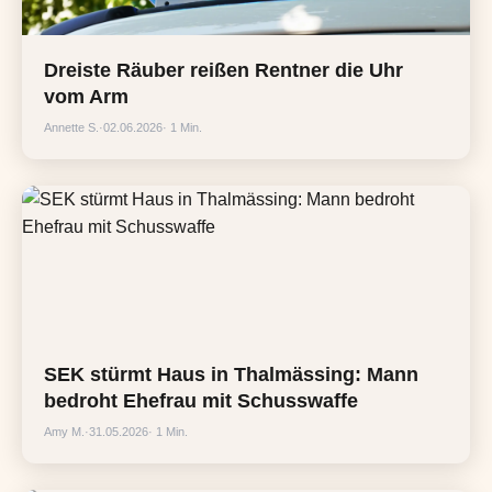
Dreiste Räuber reißen Rentner die Uhr
vom Arm
Annette S.
·
02.06.2026
· 1 Min.
SEK stürmt Haus in Thalmässing: Mann
bedroht Ehefrau mit Schusswaffe
Amy M.
·
31.05.2026
· 1 Min.