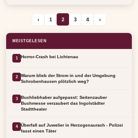
‹
1
2
3
4
›
MEISTGELESEN
Horror-Crash bei Lichtenau
1
Warum blieb der Strom in und der Umgebung
2
Schrobenhausen plötzlich weg?
Buchliebhaber aufgepasst: Seitenzauber
3
Buchmesse verzaubert das Ingolstädter
Stadttheater
Überfall auf Juwelier in Herzogenaurach - Polizei
4
fasst einen Täter