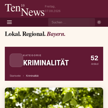
Ten
10
News
Freitag,
07.08.2026
Suche
Lokal. Regional.
Bayern.
KATEGORIE
52
KRIMINALITÄT
Artikel
Startseite
›
Kriminalität