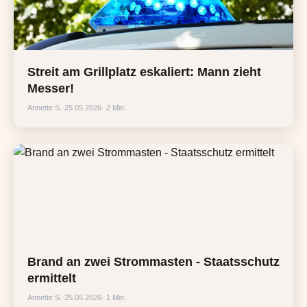
Streit am Grillplatz eskaliert: Mann zieht
Messer!
Annette S.
·
25.05.2026
· 2 Min.
Brand an zwei Strommasten - Staatsschutz
ermittelt
Annette S.
·
25.05.2026
· 1 Min.