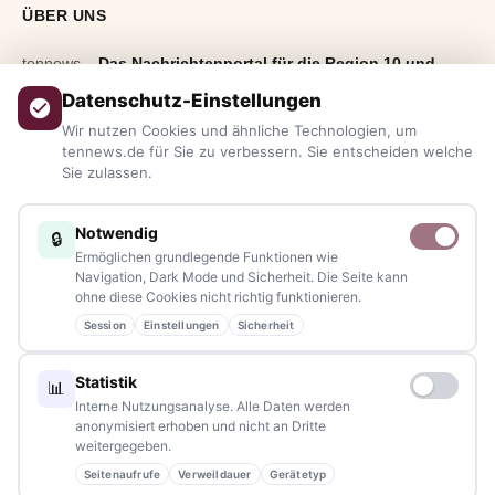
ÜBER UNS
tennews –
Das Nachrichtenportal für die Region 10 und
Bayern.
Aktuelle News, Hintergründe, Service und Freizeittipps
Datenschutz-Einstellungen
aus allen Regionen, Städten und Landkreisen.
Von Politik bis
Wir nutzen Cookies und ähnliche Technologien, um
Blaulicht, von Kultur bis Sport, von Alltagstipps bis
tennews.de für Sie zu verbessern. Sie entscheiden welche
Sie zulassen.
Veranstaltungen
– immer aktuell, immer aus Ihrer Nähe.
Sie haben ein Thema, spannende Fotos oder Videos, oder
Notwendig
🔒
kennen eine Geschichte, die erzählt werden sollte?
Ermöglichen grundlegende Funktionen wie
Schreiben Sie uns – gemeinsam mit unseren Leserinnen und
Navigation, Dark Mode und Sicherheit. Die Seite kann
ohne diese Cookies nicht richtig funktionieren.
Lesern bleiben wir am Puls der Zeit.
Session
Einstellungen
Sicherheit
Partnerschaften:
info@tennews.de
Statistik
📊
Redaktion:
redaktion@tennews.de
Interne Nutzungsanalyse. Alle Daten werden
anonymisiert erhoben und nicht an Dritte
weitergegeben.
Seitenaufrufe
Verweildauer
Gerätetyp