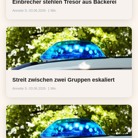
Einbrecher stehlen Tresor aus Bäckerei
Annette S.
·
03.06.2026
· 1 Min.
Streit zwischen zwei Gruppen eskaliert
Annette S.
·
03.06.2026
· 1 Min.