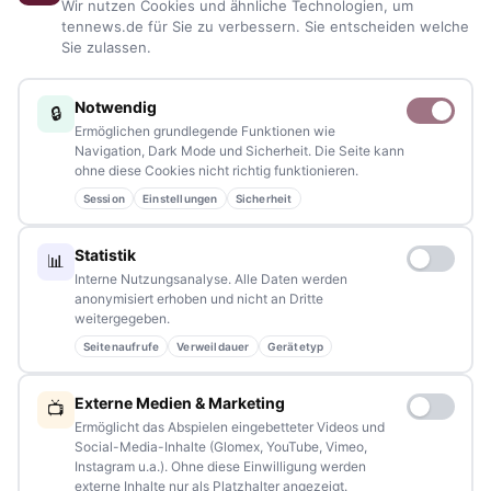
Wir nutzen Cookies und ähnliche Technologien, um
Veranstaltungen
– immer aktuell, immer aus Ihrer Nähe.
tennews.de für Sie zu verbessern. Sie entscheiden welche
Sie zulassen.
Sie haben ein Thema, spannende Fotos oder Videos, oder
kennen eine Geschichte, die erzählt werden sollte?
Notwendig
🔒
Schreiben Sie uns – gemeinsam mit unseren Leserinnen und
Ermöglichen grundlegende Funktionen wie
Lesern bleiben wir am Puls der Zeit.
Navigation, Dark Mode und Sicherheit. Die Seite kann
ohne diese Cookies nicht richtig funktionieren.
Partnerschaften:
info@tennews.de
Session
Einstellungen
Sicherheit
Redaktion:
redaktion@tennews.de
Statistik
📊
Interne Nutzungsanalyse. Alle Daten werden
anonymisiert erhoben und nicht an Dritte
weitergegeben.
Seitenaufrufe
Verweildauer
Gerätetyp
NAVIGATION
Externe Medien & Marketing
📺
Home
Ermöglicht das Abspielen eingebetteter Videos und
Social-Media-Inhalte (Glomex, YouTube, Vimeo,
Events
Instagram u.a.). Ohne diese Einwilligung werden
externe Inhalte nur als Platzhalter angezeigt.
Kontakt