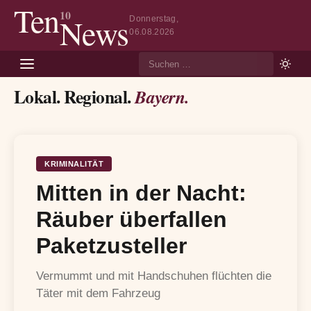
Ten
10
News
Donnerstag,
06.08.2026
Suche
Lokal. Regional.
Bayern.
KRIMINALITÄT
Mitten in der Nacht:
Räuber überfallen
Paketzusteller
Vermummt und mit Handschuhen flüchten die
Täter mit dem Fahrzeug