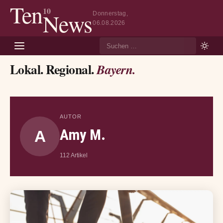
Ten
10
News
Donnerstag,
06.08.2026
Suche
Lokal. Regional.
Bayern.
AUTOR
Amy M.
A
112 Artikel