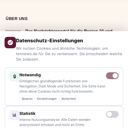
ÜBER UNS
tennews –
Das Nachrichtenportal für die Region 10 und
Bayern.
Aktuelle News, Hintergründe, Service und Freizeittipps
Datenschutz-Einstellungen
aus allen Regionen, Städten und Landkreisen.
Von Politik bis
Wir nutzen Cookies und ähnliche Technologien, um
Blaulicht, von Kultur bis Sport, von Alltagstipps bis
tennews.de für Sie zu verbessern. Sie entscheiden welche
Sie zulassen.
Veranstaltungen
– immer aktuell, immer aus Ihrer Nähe.
Sie haben ein Thema, spannende Fotos oder Videos, oder
Notwendig
🔒
kennen eine Geschichte, die erzählt werden sollte?
Ermöglichen grundlegende Funktionen wie
Schreiben Sie uns – gemeinsam mit unseren Leserinnen und
Navigation, Dark Mode und Sicherheit. Die Seite kann
ohne diese Cookies nicht richtig funktionieren.
Lesern bleiben wir am Puls der Zeit.
Session
Einstellungen
Sicherheit
Partnerschaften:
info@tennews.de
Statistik
📊
Redaktion:
redaktion@tennews.de
Interne Nutzungsanalyse. Alle Daten werden
anonymisiert erhoben und nicht an Dritte