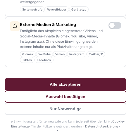
weitergegeben.
Seitenaufrufe
Verweildauer
Gerätetyp
NAVIGATION
Externe Medien & Marketing
📺
Ermöglicht das Abspielen eingebetteter Videos und
Home
Social-Media-Inhalte (Glomex, YouTube, Vimeo,
Instagram u.a.). Ohne diese Einwilligung werden
Events
externe Inhalte nur als Platzhalter angezeigt.
Glomex
YouTube
Vimeo
Instagram
Twitter/X
Kontakt
TikTok
Facebook
Stellenanzeigen
Werbung / Mediadaten
Alle akzeptieren
Impressum
Auswahl bestätigen
Datenschutzerklärung
Nur Notwendige
Barrierefreiheitserklärung
Ihre Einwilligung gilt für tennews.de und kann jederzeit über den Link „
Cookie-
© 2026 tennews - Ein Projekt von AMM-Medien Inh. Amanda Minderle
Einstellungen
" in der Fußzeile geändert werden. ·
Datenschutzerklärung
·
Datenschutz
Impressum
Mediadaten
🍪 Cookie-Einstellungen