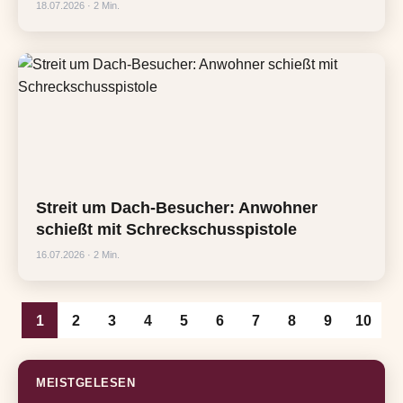
18.07.2026 · 2 Min.
Streit um Dach-Besucher: Anwohner
schießt mit Schreckschusspistole
16.07.2026 · 2 Min.
1
2
3
4
5
6
7
8
9
10
MEISTGELESEN