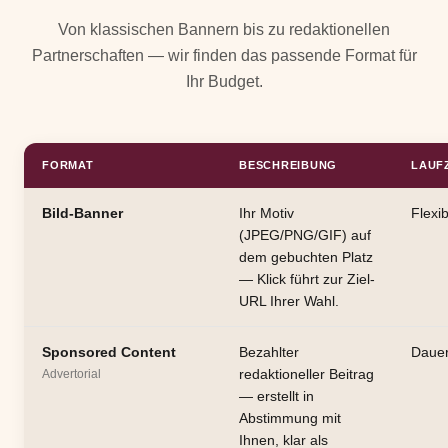
Von klassischen Bannern bis zu redaktionellen
Partnerschaften — wir finden das passende Format für
Ihr Budget.
FORMAT
BESCHREIBUNG
LAUF
Bild-Banner
Ihr Motiv
Flexib
(JPEG/PNG/GIF) auf
dem gebuchten Platz
— Klick führt zur Ziel-
URL Ihrer Wahl.
Sponsored Content
Bezahlter
Dauer
redaktioneller Beitrag
Advertorial
— erstellt in
Abstimmung mit
Ihnen, klar als