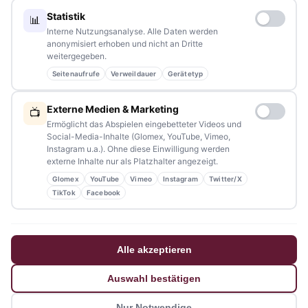
Statistik
📊
Redaktion:
redaktion@tennews.de
Interne Nutzungsanalyse. Alle Daten werden
anonymisiert erhoben und nicht an Dritte
weitergegeben.
Seitenaufrufe
Verweildauer
Gerätetyp
NAVIGATION
Externe Medien & Marketing
📺
Ermöglicht das Abspielen eingebetteter Videos und
Home
Social-Media-Inhalte (Glomex, YouTube, Vimeo,
Instagram u.a.). Ohne diese Einwilligung werden
Events
externe Inhalte nur als Platzhalter angezeigt.
Glomex
YouTube
Vimeo
Instagram
Twitter/X
Kontakt
TikTok
Facebook
Stellenanzeigen
Werbung / Mediadaten
Alle akzeptieren
Impressum
Auswahl bestätigen
Datenschutzerklärung
Nur Notwendige
Barrierefreiheitserklärung