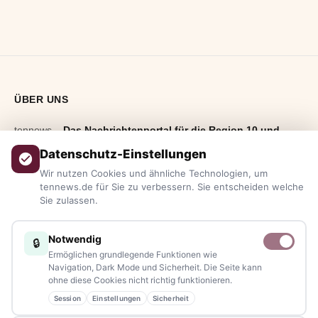
ÜBER UNS
tennews –
Das Nachrichtenportal für die Region 10 und
Bayern.
Aktuelle News, Hintergründe, Service und Freizeittipps
Datenschutz-Einstellungen
aus allen Regionen, Städten und Landkreisen.
Von Politik bis
Wir nutzen Cookies und ähnliche Technologien, um
Blaulicht, von Kultur bis Sport, von Alltagstipps bis
tennews.de für Sie zu verbessern. Sie entscheiden welche
Sie zulassen.
Veranstaltungen
– immer aktuell, immer aus Ihrer Nähe.
Sie haben ein Thema, spannende Fotos oder Videos, oder
Notwendig
🔒
kennen eine Geschichte, die erzählt werden sollte?
Ermöglichen grundlegende Funktionen wie
Schreiben Sie uns – gemeinsam mit unseren Leserinnen und
Navigation, Dark Mode und Sicherheit. Die Seite kann
ohne diese Cookies nicht richtig funktionieren.
Lesern bleiben wir am Puls der Zeit.
Session
Einstellungen
Sicherheit
Partnerschaften:
info@tennews.de