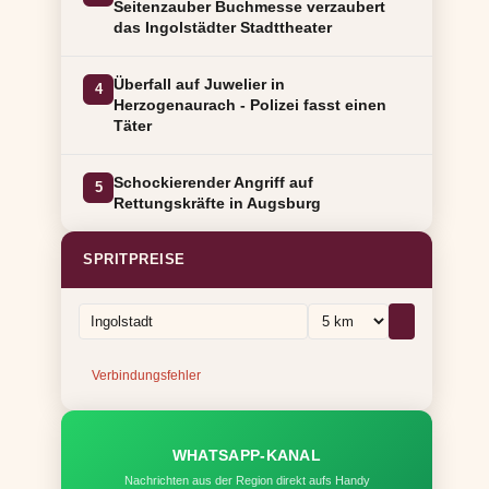
Seitenzauber Buchmesse verzaubert
das Ingolstädter Stadttheater
Überfall auf Juwelier in
4
Herzogenaurach - Polizei fasst einen
Täter
Schockierender Angriff auf
5
Rettungskräfte in Augsburg
SPRITPREISE
Verbindungsfehler
WHATSAPP-KANAL
Nachrichten aus der Region direkt aufs Handy