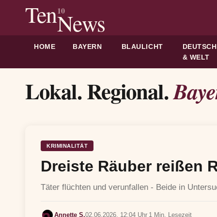
Ten
10
News
HOME
BAYERN
BLAULICHT
DEUTSC
& WELT
Lokal. Regional.
Baye
KRIMINALITÄT
Dreiste Räuber reißen 
Täter flüchten und verunfallen - Beide in Unters
Annette S.
02.06.2026, 12:04 Uhr
1 Min. Lesezeit