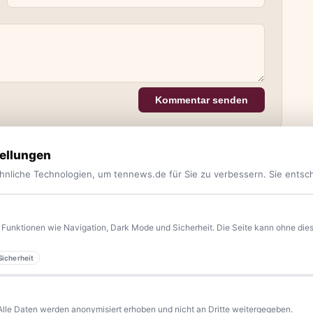
Kommentar senden
ellungen
hnliche Technologien, um tennews.de für Sie zu verbessern. Sie entsc
Funktionen wie Navigation, Dark Mode und Sicherheit. Die Seite kann ohne diese
Sicherheit
yern.
Aktuelle News, Hintergründe, Service und Freizeittipps
 Blaulicht, von Kultur bis Sport, von Alltagstipps bis
Alle Daten werden anonymisiert erhoben und nicht an Dritte weitergegeben.