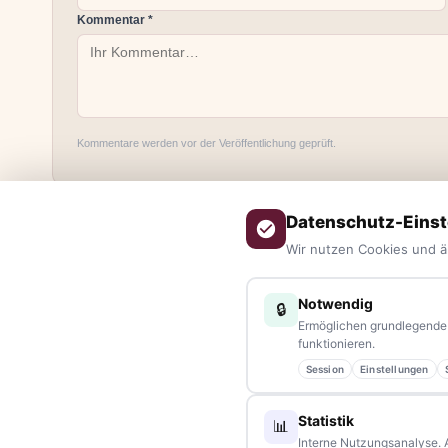
Kommentar *
Kommentare werden vor der Veröffentlichung geprüft.
Datenschutz-Einst
Wir nutzen Cookies und ä
Notwendig
🔒
Ermöglichen grundlegende 
ÜBER UNS
funktionieren.
Session
Einstellungen
tennews –
Das Nachrichtenportal für die Region 10 und Ba
aus allen Regionen, Städten und Landkreisen.
Von Politik bis
Statistik
📊
Veranstaltungen
– immer aktuell, immer aus Ihrer Nähe.
Interne Nutzungsanalyse. 