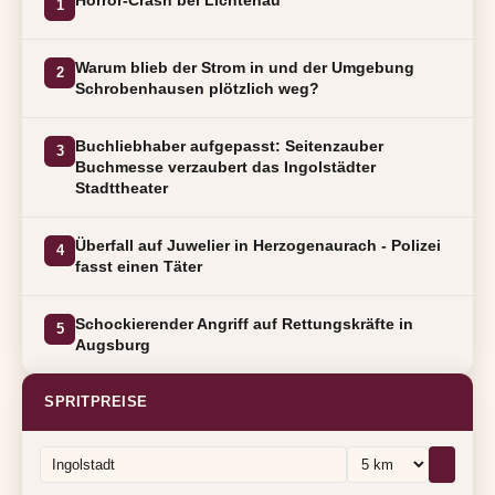
1
Warum blieb der Strom in und der Umgebung
2
Schrobenhausen plötzlich weg?
Buchliebhaber aufgepasst: Seitenzauber
3
Buchmesse verzaubert das Ingolstädter
Stadttheater
Überfall auf Juwelier in Herzogenaurach - Polizei
4
fasst einen Täter
Schockierender Angriff auf Rettungskräfte in
5
Augsburg
SPRITPREISE