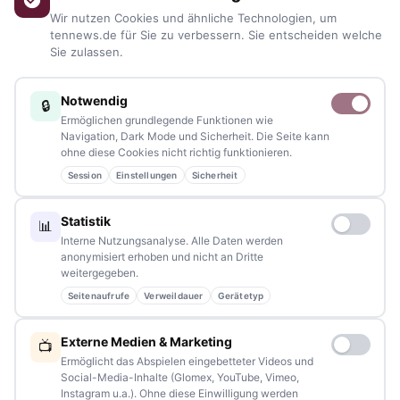
Blaulicht, von Kultur bis Sport, von Alltagstipps bis
Wir nutzen Cookies und ähnliche Technologien, um
Veranstaltungen
– immer aktuell, immer aus Ihrer Nähe.
tennews.de für Sie zu verbessern. Sie entscheiden welche
Sie zulassen.
Sie haben ein Thema, spannende Fotos oder Videos, oder
kennen eine Geschichte, die erzählt werden sollte?
Notwendig
🔒
Schreiben Sie uns – gemeinsam mit unseren Leserinnen und
Ermöglichen grundlegende Funktionen wie
Lesern bleiben wir am Puls der Zeit.
Navigation, Dark Mode und Sicherheit. Die Seite kann
ohne diese Cookies nicht richtig funktionieren.
Partnerschaften:
info@tennews.de
Session
Einstellungen
Sicherheit
Redaktion:
redaktion@tennews.de
Statistik
📊
Interne Nutzungsanalyse. Alle Daten werden
anonymisiert erhoben und nicht an Dritte
weitergegeben.
Seitenaufrufe
Verweildauer
Gerätetyp
NAVIGATION
Externe Medien & Marketing
📺
Home
Ermöglicht das Abspielen eingebetteter Videos und
Social-Media-Inhalte (Glomex, YouTube, Vimeo,
Events
Instagram u.a.). Ohne diese Einwilligung werden