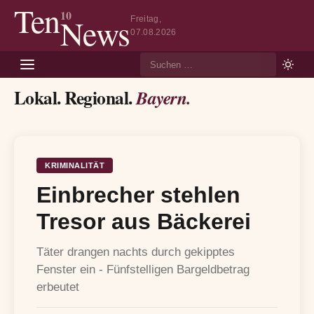
Ten
10
News
Freitag,
07.08.2026
Suche
Lokal. Regional.
Bayern.
KRIMINALITÄT
Einbrecher stehlen
Tresor aus Bäckerei
Täter drangen nachts durch gekipptes
Fenster ein - Fünfstelligen Bargeldbetrag
erbeutet