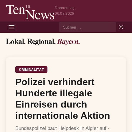
Ten
10
News
Donnerstag,
06.08.2026
Suche
Lokal. Regional.
Bayern.
KRIMINALITÄT
Polizei verhindert
Hunderte illegale
Einreisen durch
internationale Aktion
Bundespolizei baut Helpdesk in Algier auf -