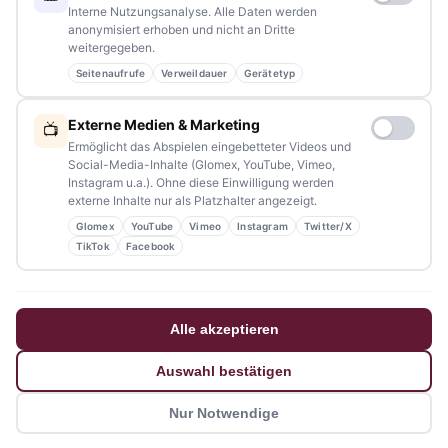
Interne Nutzungsanalyse. Alle Daten werden
anonymisiert erhoben und nicht an Dritte
weitergegeben.
Seitenaufrufe
Verweildauer
Gerätetyp
NAVIGATION
Externe Medien & Marketing
📺
Home
Ermöglicht das Abspielen eingebetteter Videos und
Social-Media-Inhalte (Glomex, YouTube, Vimeo,
Events
Instagram u.a.). Ohne diese Einwilligung werden
externe Inhalte nur als Platzhalter angezeigt.
Kontakt
Glomex
YouTube
Vimeo
Instagram
Twitter/X
Stellenanzeigen
TikTok
Facebook
Werbung / Mediadaten
Impressum
Alle akzeptieren
Datenschutzerklärung
Auswahl bestätigen
Barrierefreiheitserklärung
Nur Notwendige
© 2026 tennews - Ein Projekt von AMM-Medien Inh. Amanda Minderle