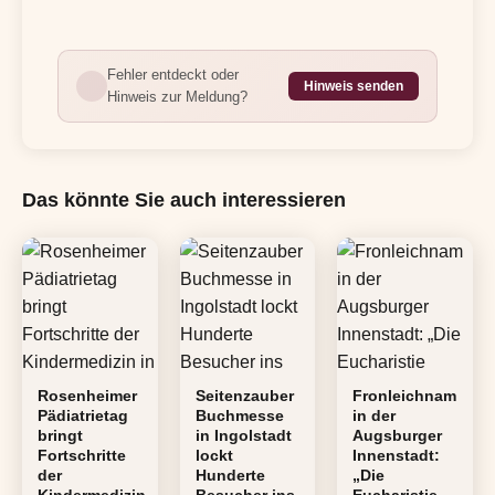
Fehler entdeckt oder
Hinweis senden
Hinweis zur Meldung?
Das könnte Sie auch interessieren
Rosenheimer
Seitenzauber
Fronleichnam
Pädiatrietag
Buchmesse
in der
bringt
in Ingolstadt
Augsburger
Fortschritte
lockt
Innenstadt:
der
Hunderte
„Die
Kindermedizin
Besucher ins
Eucharistie