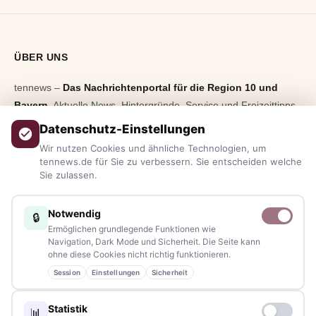
ÜBER UNS
tennews –
Das Nachrichtenportal für die Region 10 und
Bayern.
Aktuelle News, Hintergründe, Service und Freizeittipps
aus allen Regionen, Städten und Landkreisen.
Von Politik bis
Datenschutz-Einstellungen
Blaulicht, von Kultur bis Sport, von Alltagstipps bis
Wir nutzen Cookies und ähnliche Technologien, um
Veranstaltungen
– immer aktuell, immer aus Ihrer Nähe.
tennews.de für Sie zu verbessern. Sie entscheiden welche
Sie zulassen.
Sie haben ein Thema, spannende Fotos oder Videos, oder
kennen eine Geschichte, die erzählt werden sollte?
Notwendig
🔒
Schreiben Sie uns – gemeinsam mit unseren Leserinnen und
Ermöglichen grundlegende Funktionen wie
Lesern bleiben wir am Puls der Zeit.
Navigation, Dark Mode und Sicherheit. Die Seite kann
ohne diese Cookies nicht richtig funktionieren.
Partnerschaften:
info@tennews.de
Session
Einstellungen
Sicherheit
Redaktion:
redaktion@tennews.de
Statistik
📊