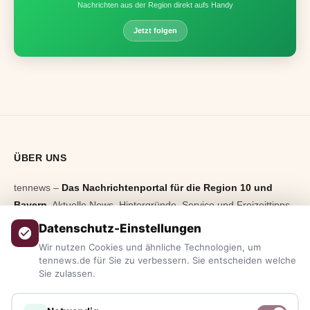
Nachrichten aus der Region direkt aufs Handy
Jetzt folgen
ÜBER UNS
tennews –
Das Nachrichtenportal für die Region 10 und
Bayern.
Aktuelle News, Hintergründe, Service und Freizeittipps
aus allen Regionen, Städten und Landkreisen.
Von Politik bis
Datenschutz-Einstellungen
Blaulicht, von Kultur bis Sport, von Alltagstipps bis
Wir nutzen Cookies und ähnliche Technologien, um
Veranstaltungen
– immer aktuell, immer aus Ihrer Nähe.
tennews.de für Sie zu verbessern. Sie entscheiden welche
Sie zulassen.
Sie haben ein Thema, spannende Fotos oder Videos, oder
kennen eine Geschichte, die erzählt werden sollte?