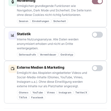
Notwendig
🔒
Schreiben Sie uns – gemeinsam mit unseren Leserinnen und
Ermöglichen grundlegende Funktionen wie
Lesern bleiben wir am Puls der Zeit.
Navigation, Dark Mode und Sicherheit. Die Seite kann
ohne diese Cookies nicht richtig funktionieren.
Partnerschaften:
info@tennews.de
Session
Einstellungen
Sicherheit
Redaktion:
redaktion@tennews.de
Statistik
📊
Interne Nutzungsanalyse. Alle Daten werden
anonymisiert erhoben und nicht an Dritte
weitergegeben.
Seitenaufrufe
Verweildauer
Gerätetyp
NAVIGATION
Externe Medien & Marketing
📺
Home
Ermöglicht das Abspielen eingebetteter Videos und
Social-Media-Inhalte (Glomex, YouTube, Vimeo,
Events
Instagram u.a.). Ohne diese Einwilligung werden
externe Inhalte nur als Platzhalter angezeigt.
Kontakt
Glomex
YouTube
Vimeo
Instagram
Twitter/X
Stellenanzeigen
TikTok
Facebook
Werbung / Mediadaten