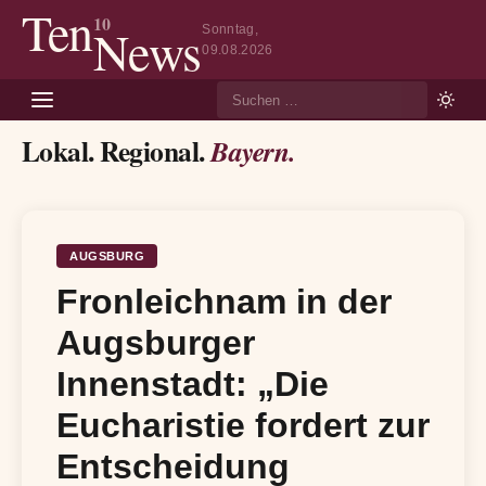
Ten
10
News
Sonntag,
09.08.2026
Suche
Lokal. Regional.
Bayern.
AUGSBURG
Fronleichnam in der
Augsburger
Innenstadt: „Die
Eucharistie fordert zur
Entscheidung