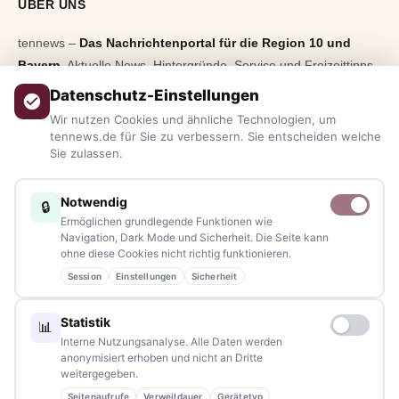
ÜBER UNS
tennews –
Das Nachrichtenportal für die Region 10 und
Bayern.
Aktuelle News, Hintergründe, Service und Freizeittipps
aus allen Regionen, Städten und Landkreisen.
Von Politik bis
Datenschutz-Einstellungen
Blaulicht, von Kultur bis Sport, von Alltagstipps bis
Wir nutzen Cookies und ähnliche Technologien, um
Veranstaltungen
– immer aktuell, immer aus Ihrer Nähe.
tennews.de für Sie zu verbessern. Sie entscheiden welche
Sie zulassen.
Sie haben ein Thema, spannende Fotos oder Videos, oder
kennen eine Geschichte, die erzählt werden sollte?
Notwendig
🔒
Schreiben Sie uns – gemeinsam mit unseren Leserinnen und
Ermöglichen grundlegende Funktionen wie
Lesern bleiben wir am Puls der Zeit.
Navigation, Dark Mode und Sicherheit. Die Seite kann
ohne diese Cookies nicht richtig funktionieren.
Partnerschaften:
info@tennews.de
Session
Einstellungen
Sicherheit
Redaktion:
redaktion@tennews.de
Statistik
📊
Interne Nutzungsanalyse. Alle Daten werden
anonymisiert erhoben und nicht an Dritte
weitergegeben.
Seitenaufrufe
Verweildauer
Gerätetyp