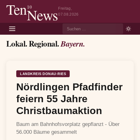
Ten
10
News
Freitag,
07.08.2026
Suche
Lokal. Regional.
Bayern.
LANDKREIS DONAU-RIES
Nördlingen Pfadfinder
feiern 55 Jahre
Christbaumaktion
Baum am Bahnhofsvorplatz gepflanzt - Über
56.000 Bäume gesammelt