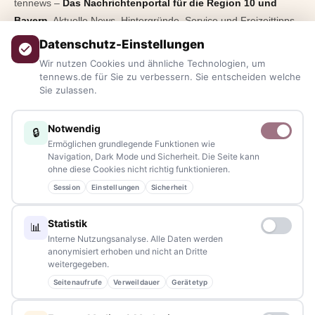
tennews –
Das Nachrichtenportal für die Region 10 und
Bayern.
Aktuelle News, Hintergründe, Service und Freizeittipps
aus allen Regionen, Städten und Landkreisen.
Von Politik bis
Datenschutz-Einstellungen
Blaulicht, von Kultur bis Sport, von Alltagstipps bis
Wir nutzen Cookies und ähnliche Technologien, um
Veranstaltungen
– immer aktuell, immer aus Ihrer Nähe.
tennews.de für Sie zu verbessern. Sie entscheiden welche
Sie zulassen.
Sie haben ein Thema, spannende Fotos oder Videos, oder
kennen eine Geschichte, die erzählt werden sollte?
Notwendig
🔒
Schreiben Sie uns – gemeinsam mit unseren Leserinnen und
Ermöglichen grundlegende Funktionen wie
Lesern bleiben wir am Puls der Zeit.
Navigation, Dark Mode und Sicherheit. Die Seite kann
ohne diese Cookies nicht richtig funktionieren.
Partnerschaften:
info@tennews.de
Session
Einstellungen
Sicherheit
Redaktion:
redaktion@tennews.de
Statistik
📊
Interne Nutzungsanalyse. Alle Daten werden
anonymisiert erhoben und nicht an Dritte
weitergegeben.
Seitenaufrufe
Verweildauer
Gerätetyp
NAVIGATION