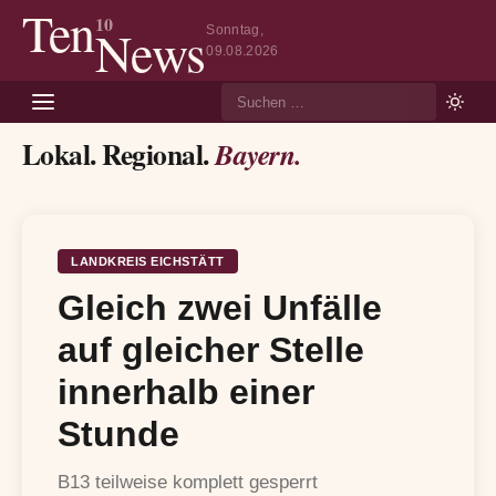
Ten
10
News
Sonntag,
09.08.2026
Suche
Lokal. Regional.
Bayern.
LANDKREIS EICHSTÄTT
Gleich zwei Unfälle
auf gleicher Stelle
innerhalb einer
Stunde
B13 teilweise komplett gesperrt