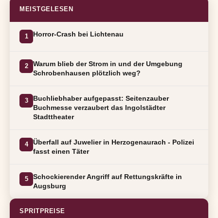
MEISTGELESEN
Horror-Crash bei Lichtenau
1
Warum blieb der Strom in und der Umgebung
2
Schrobenhausen plötzlich weg?
Buchliebhaber aufgepasst: Seitenzauber
3
Buchmesse verzaubert das Ingolstädter
Stadttheater
Überfall auf Juwelier in Herzogenaurach - Polizei
4
fasst einen Täter
Schockierender Angriff auf Rettungskräfte in
5
Augsburg
SPRITPREISE