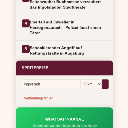
Seitenzauber Buchmesse verzaubert
das Ingolstädter Stadttheater
Überfall auf Juwelier in
4
Herzogenaurach - Polizei fasst einen
Täter
Schockierender Angriff auf
5
Rettungskräfte in Augsburg
SPRITPREISE
Verbindungsfehler
WHATSAPP-KANAL
Nachrichten aus der Region direkt aufs Handy