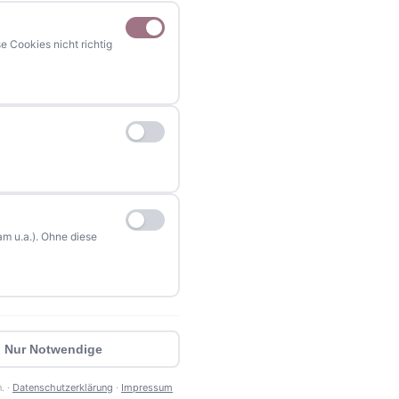
 Cookies nicht richtig
NAVIGATION
Home
Events
Kontakt
Stellenanzeigen
Werbung / Mediadaten
m u.a.). Ohne diese
Impressum
Datenschutzerklärung
Barrierefreiheitserklärung
Nur Notwendige
Datenschutz
Impressum
Mediadaten
🍪 Cookie-Einstellungen
. ·
Datenschutzerklärung
·
Impressum