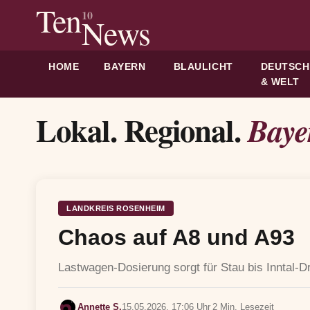
Ten
10
News
HOME
BAYERN
BLAULICHT
DEUTSC
& WELT
Lokal. Regional.
Baye
LANDKREIS ROSENHEIM
Chaos auf A8 und A93
Lastwagen-Dosierung sorgt für Stau bis Inntal-D
Annette S.
15.05.2026, 17:06 Uhr
2 Min. Lesezeit