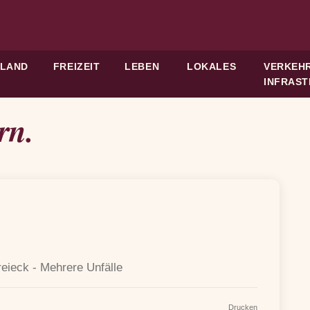
HLAND
FREIZEIT
LEBEN
LOKALES
VERKEHR
INFRAS
rn.
reieck - Mehrere Unfälle
Drucken