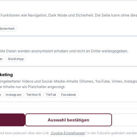
Funktionen wie Navigation, Dark Mode und Sicherheit. Die Seite kann ohne diese
Sicherheit
yern.
Aktuelle News, Hintergründe, Service und Freizeittipps
 Blaulicht, von Kultur bis Sport, von Alltagstipps bis
Alle Daten werden anonymisiert erhoben und nicht an Dritte weitergegeben.
kennen eine Geschichte, die erzählt werden sollte?
er
Gerätetyp
sern bleiben wir am Puls der Zeit.
keting
ingebetteter Videos und Social-Media-Inhalte (Glomex, YouTube, Vimeo, Instagra
 Inhalte nur als Platzhalter angezeigt.
o
Instagram
Twitter/X
TikTok
Facebook
Auswahl bestätigen
und kann jederzeit über den Link „
Cookie-Einstellungen
" in der Fußzeile geändert werden