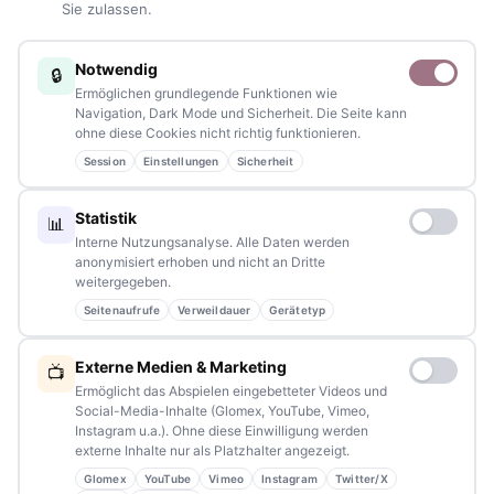
Sie zulassen.
Sie haben ein Thema, spannende Fotos oder Videos, oder
kennen eine Geschichte, die erzählt werden sollte?
Notwendig
🔒
Schreiben Sie uns – gemeinsam mit unseren Leserinnen und
Ermöglichen grundlegende Funktionen wie
Lesern bleiben wir am Puls der Zeit.
Navigation, Dark Mode und Sicherheit. Die Seite kann
ohne diese Cookies nicht richtig funktionieren.
Partnerschaften:
info@tennews.de
Session
Einstellungen
Sicherheit
Redaktion:
redaktion@tennews.de
Statistik
📊
Interne Nutzungsanalyse. Alle Daten werden
anonymisiert erhoben und nicht an Dritte
weitergegeben.
Seitenaufrufe
Verweildauer
Gerätetyp
NAVIGATION
Externe Medien & Marketing
📺
Home
Ermöglicht das Abspielen eingebetteter Videos und
Social-Media-Inhalte (Glomex, YouTube, Vimeo,
Events
Instagram u.a.). Ohne diese Einwilligung werden
externe Inhalte nur als Platzhalter angezeigt.
Kontakt
Glomex
YouTube
Vimeo
Instagram
Twitter/X