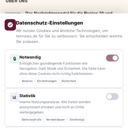
ÜBER UNS
tennews –
Das Nachrichtenportal für die Region 10 und
Bayern.
Aktuelle News, Hintergründe, Service und Freizeittipps
Datenschutz-Einstellungen
aus allen Regionen, Städten und Landkreisen.
Von Politik bis
Wir nutzen Cookies und ähnliche Technologien, um
Blaulicht, von Kultur bis Sport, von Alltagstipps bis
tennews.de für Sie zu verbessern. Sie entscheiden welche
Sie zulassen.
Veranstaltungen
– immer aktuell, immer aus Ihrer Nähe.
Sie haben ein Thema, spannende Fotos oder Videos, oder
Notwendig
🔒
kennen eine Geschichte, die erzählt werden sollte?
Ermöglichen grundlegende Funktionen wie
Schreiben Sie uns – gemeinsam mit unseren Leserinnen und
Navigation, Dark Mode und Sicherheit. Die Seite kann
ohne diese Cookies nicht richtig funktionieren.
Lesern bleiben wir am Puls der Zeit.
Session
Einstellungen
Sicherheit
Partnerschaften:
info@tennews.de
Statistik
📊
Redaktion:
redaktion@tennews.de
Interne Nutzungsanalyse. Alle Daten werden
anonymisiert erhoben und nicht an Dritte
weitergegeben.
Seitenaufrufe
Verweildauer
Gerätetyp