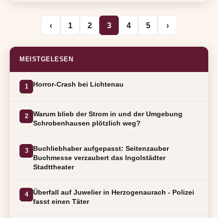
‹
1
2
3
4
5
›
MEISTGELESEN
Horror-Crash bei Lichtenau
1
Warum blieb der Strom in und der Umgebung
2
Schrobenhausen plötzlich weg?
Buchliebhaber aufgepasst: Seitenzauber
3
Buchmesse verzaubert das Ingolstädter
Stadttheater
Überfall auf Juwelier in Herzogenaurach - Polizei
4
fasst einen Täter