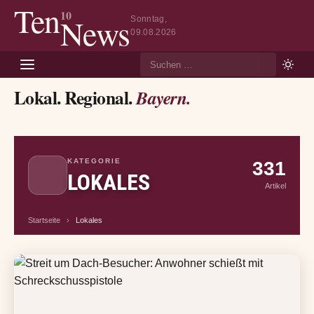
Ten
10
News
Sonntag,
09.08.2026
Suche
Lokal. Regional.
Bayern.
KATEGORIE
331
LOKALES
Artikel
Startseite
›
Lokales