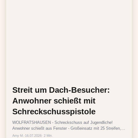
Streit um Dach-Besucher:
Anwohner schießt mit
Schreckschusspistole
WOLFRATSHAUSEN - Schreckschuss auf Jugendliche!
Anwohner schießt aus Fenster - Großeinsatz mit 25 Streifen,
Festnahme vor Ort.
Amy M.
·
16.07.2026
· 2 Min.