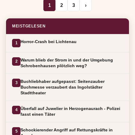
1
2
3
›
MEISTGELESEN
Horror-Crash bei Lichtenau
1
Warum blieb der Strom in und der Umgebung
2
Schrobenhausen plötzlich weg?
Buchliebhaber aufgepasst: Seitenzauber
3
Buchmesse verzaubert das Ingolstädter
Stadttheater
Überfall auf Juwelier in Herzogenaurach - Polizei
4
fasst einen Täter
Schockierender Angriff auf Rettungskräfte in
5