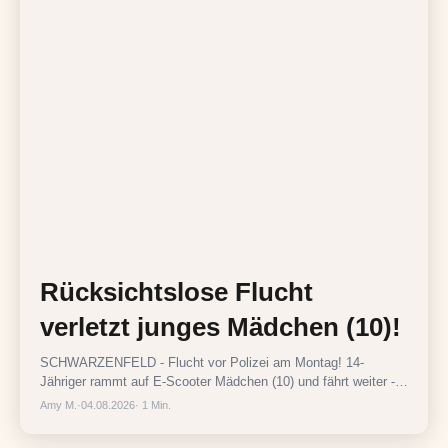
Rücksichtslose Flucht
verletzt junges Mädchen (10)!
SCHWARZENFELD - Flucht vor Polizei am Montag! 14-
Jähriger rammt auf E-Scooter Mädchen (10) und fährt weiter -
Fahrer ermittelt.
Amy M.
·
04.08.2026
· 1 Min.