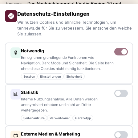
tennews –
Das Nachrichtenportal für die Region 10 und
Bayern.
Aktuelle News, Hintergründe, Service und Freizeittipps
Datenschutz-Einstellungen
aus allen Regionen, Städten und Landkreisen.
Von Politik bis
Wir nutzen Cookies und ähnliche Technologien, um
Blaulicht, von Kultur bis Sport, von Alltagstipps bis
tennews.de für Sie zu verbessern. Sie entscheiden welche
Sie zulassen.
Veranstaltungen
– immer aktuell, immer aus Ihrer Nähe.
Sie haben ein Thema, spannende Fotos oder Videos, oder
Notwendig
🔒
kennen eine Geschichte, die erzählt werden sollte?
Ermöglichen grundlegende Funktionen wie
Schreiben Sie uns – gemeinsam mit unseren Leserinnen und
Navigation, Dark Mode und Sicherheit. Die Seite kann
ohne diese Cookies nicht richtig funktionieren.
Lesern bleiben wir am Puls der Zeit.
Session
Einstellungen
Sicherheit
Partnerschaften:
info@tennews.de
Statistik
📊
Redaktion:
redaktion@tennews.de
Interne Nutzungsanalyse. Alle Daten werden
anonymisiert erhoben und nicht an Dritte
weitergegeben.
Seitenaufrufe
Verweildauer
Gerätetyp
NAVIGATION
Externe Medien & Marketing
📺