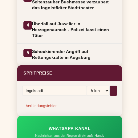
Seitenzauber Buchmesse verzaubert
das Ingolstädter Stadttheater
Überfall auf Juwelier in
4
Herzogenaurach - Polizei fasst einen
Täter
Schockierender Angriff auf
5
Rettungskräfte in Augsburg
SPRITPREISE
Verbindungsfehler
WHATSAPP-KANAL
Nachrichten aus der Region direkt aufs Handy