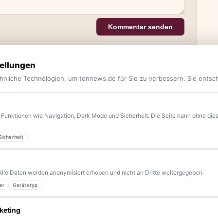
Kommentar senden
ellungen
hnliche Technologien, um tennews.de für Sie zu verbessern. Sie entsc
Funktionen wie Navigation, Dark Mode und Sicherheit. Die Seite kann ohne diese
Sicherheit
yern.
Aktuelle News, Hintergründe, Service und Freizeittipps
 Blaulicht, von Kultur bis Sport, von Alltagstipps bis
Alle Daten werden anonymisiert erhoben und nicht an Dritte weitergegeben.
kennen eine Geschichte, die erzählt werden sollte?
er
Gerätetyp
sern bleiben wir am Puls der Zeit.
keting