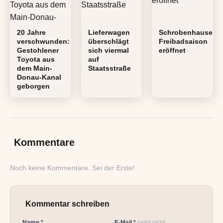
20 Jahre
Lieferwagen
Schrobenhausene
verschwunden:
überschlägt
Freibadsaison
Gestohlener
sich viermal
eröffnet
Toyota aus
auf
dem Main-
Staatsstraße
Donau-Kanal
geborgen
Kommentare
Noch keine Kommentare. Sei der Erste!
Kommentar schreiben
Name *
E-Mail *
(wird nicht