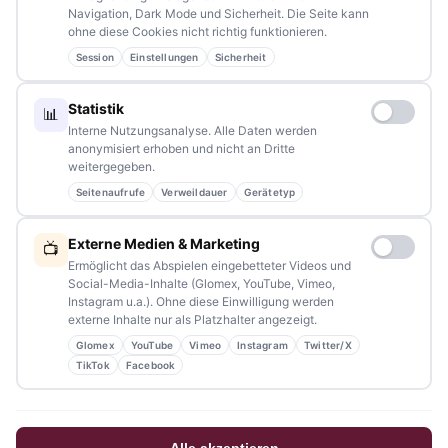
Lesern bleiben wir am Puls der Zeit.
Navigation, Dark Mode und Sicherheit. Die Seite kann
ohne diese Cookies nicht richtig funktionieren.
Partnerschaften:
info@tennews.de
Session
Einstellungen
Sicherheit
Redaktion:
redaktion@tennews.de
Statistik
📊
Interne Nutzungsanalyse. Alle Daten werden
anonymisiert erhoben und nicht an Dritte
weitergegeben.
Seitenaufrufe
Verweildauer
Gerätetyp
NAVIGATION
Externe Medien & Marketing
📺
Home
Ermöglicht das Abspielen eingebetteter Videos und
Social-Media-Inhalte (Glomex, YouTube, Vimeo,
Events
Instagram u.a.). Ohne diese Einwilligung werden
externe Inhalte nur als Platzhalter angezeigt.
Kontakt
Glomex
YouTube
Vimeo
Instagram
Twitter/X
Stellenanzeigen
TikTok
Facebook
Werbung / Mediadaten
Impressum