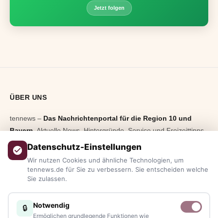
Jetzt folgen
ÜBER UNS
tennews –
Das Nachrichtenportal für die Region 10 und
Bayern.
Aktuelle News, Hintergründe, Service und Freizeittipps
aus allen Regionen, Städten und Landkreisen.
Von Politik bis
Datenschutz-Einstellungen
Blaulicht, von Kultur bis Sport, von Alltagstipps bis
Wir nutzen Cookies und ähnliche Technologien, um
Veranstaltungen
– immer aktuell, immer aus Ihrer Nähe.
tennews.de für Sie zu verbessern. Sie entscheiden welche
Sie zulassen.
Sie haben ein Thema, spannende Fotos oder Videos, oder
kennen eine Geschichte, die erzählt werden sollte?
Notwendig
🔒
Schreiben Sie uns – gemeinsam mit unseren Leserinnen und
Ermöglichen grundlegende Funktionen wie