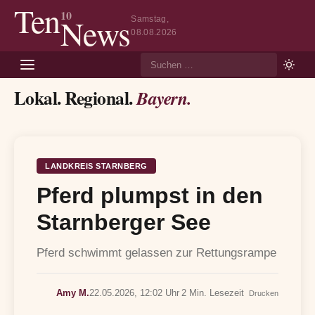
Ten
10
News
Samstag,
08.08.2026
Suche
Lokal. Regional.
Bayern.
LANDKREIS STARNBERG
Pferd plumpst in den
Starnberger See
Pferd schwimmt gelassen zur Rettungsrampe
Amy M.
22.05.2026, 12:02 Uhr
2 Min. Lesezeit
Drucken