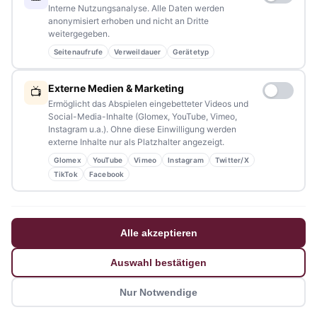
Interne Nutzungsanalyse. Alle Daten werden
anonymisiert erhoben und nicht an Dritte
weitergegeben.
Seitenaufrufe
Verweildauer
Gerätetyp
NAVIGATION
Externe Medien & Marketing
📺
Home
Ermöglicht das Abspielen eingebetteter Videos und
Social-Media-Inhalte (Glomex, YouTube, Vimeo,
Events
Instagram u.a.). Ohne diese Einwilligung werden
externe Inhalte nur als Platzhalter angezeigt.
Kontakt
Glomex
YouTube
Vimeo
Instagram
Twitter/X
Stellenanzeigen
TikTok
Facebook
Werbung / Mediadaten
Impressum
Alle akzeptieren
Datenschutzerklärung
Auswahl bestätigen
Barrierefreiheitserklärung
Nur Notwendige
© 2026 tennews - Ein Projekt von AMM-Medien Inh. Amanda Minderle