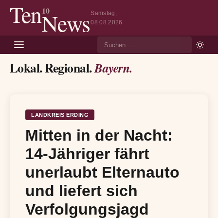
Ten
10
News
Samstag,
08.08.2026
Suche
Lokal. Regional.
Bayern.
LANDKREIS ERDING
Mitten in der Nacht:
14-Jähriger fährt
unerlaubt Elternauto
und liefert sich
Verfolgungsjagd