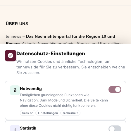
ÜBER UNS
tennews –
Das Nachrichtenportal für die Region 10 und
Bayern.
Aktuelle News, Hintergründe, Service und Freizeittipps
aus allen Regionen, Städten und Landkreisen.
Von Politik bis
Datenschutz-Einstellungen
Blaulicht, von Kultur bis Sport, von Alltagstipps bis
Wir nutzen Cookies und ähnliche Technologien, um
Veranstaltungen
– immer aktuell, immer aus Ihrer Nähe.
tennews.de für Sie zu verbessern. Sie entscheiden welche
Sie zulassen.
Sie haben ein Thema, spannende Fotos oder Videos, oder
kennen eine Geschichte, die erzählt werden sollte?
Notwendig
🔒
Schreiben Sie uns – gemeinsam mit unseren Leserinnen und
Ermöglichen grundlegende Funktionen wie
Lesern bleiben wir am Puls der Zeit.
Navigation, Dark Mode und Sicherheit. Die Seite kann
ohne diese Cookies nicht richtig funktionieren.
Partnerschaften:
info@tennews.de
Session
Einstellungen
Sicherheit
Redaktion:
redaktion@tennews.de
Statistik
📊