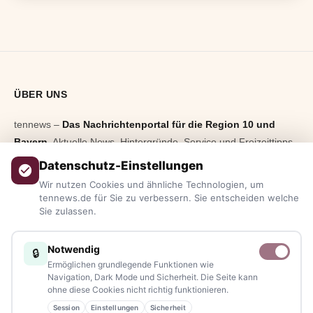
ÜBER UNS
tennews –
Das Nachrichtenportal für die Region 10 und
Bayern.
Aktuelle News, Hintergründe, Service und Freizeittipps
aus allen Regionen, Städten und Landkreisen.
Von Politik bis
Datenschutz-Einstellungen
Blaulicht, von Kultur bis Sport, von Alltagstipps bis
Wir nutzen Cookies und ähnliche Technologien, um
Veranstaltungen
– immer aktuell, immer aus Ihrer Nähe.
tennews.de für Sie zu verbessern. Sie entscheiden welche
Sie zulassen.
Sie haben ein Thema, spannende Fotos oder Videos, oder
kennen eine Geschichte, die erzählt werden sollte?
Notwendig
🔒
Schreiben Sie uns – gemeinsam mit unseren Leserinnen und
Ermöglichen grundlegende Funktionen wie
Lesern bleiben wir am Puls der Zeit.
Navigation, Dark Mode und Sicherheit. Die Seite kann
ohne diese Cookies nicht richtig funktionieren.
Partnerschaften:
info@tennews.de
Session
Einstellungen
Sicherheit