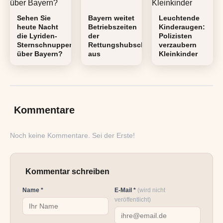
Sehen Sie
Bayern weitet
Leuchtende
heute Nacht
Betriebszeiten
Kinderaugen:
die Lyriden-
der
Polizisten
Sternschnuppen
Rettungshubschrauber
verzaubern
über Bayern?
aus
Kleinkinder
Kommentare
Noch keine Kommentare. Sei der Erste!
Kommentar schreiben
Name *
E-Mail *
(wird nicht
veröffentlicht)