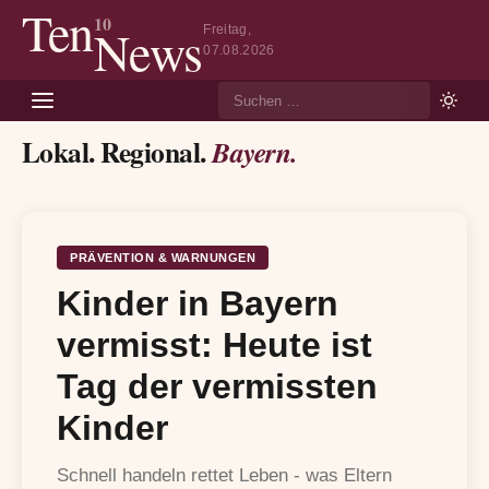
Ten
10
News
Freitag,
07.08.2026
Suche
Lokal. Regional.
Bayern.
PRÄVENTION & WARNUNGEN
Kinder in Bayern
vermisst: Heute ist
Tag der vermissten
Kinder
Schnell handeln rettet Leben - was Eltern