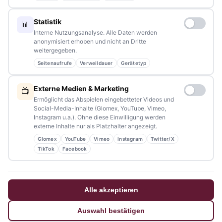
Redaktion:
redaktion@tennews.de
Statistik
📊
Interne Nutzungsanalyse. Alle Daten werden
anonymisiert erhoben und nicht an Dritte
weitergegeben.
Seitenaufrufe
Verweildauer
Gerätetyp
NAVIGATION
Externe Medien & Marketing
📺
Home
Ermöglicht das Abspielen eingebetteter Videos und
Social-Media-Inhalte (Glomex, YouTube, Vimeo,
Events
Instagram u.a.). Ohne diese Einwilligung werden
externe Inhalte nur als Platzhalter angezeigt.
Kontakt
Glomex
YouTube
Vimeo
Instagram
Twitter/X
Stellenanzeigen
TikTok
Facebook
Werbung / Mediadaten
Impressum
Alle akzeptieren
Datenschutzerklärung
Auswahl bestätigen
Barrierefreiheitserklärung