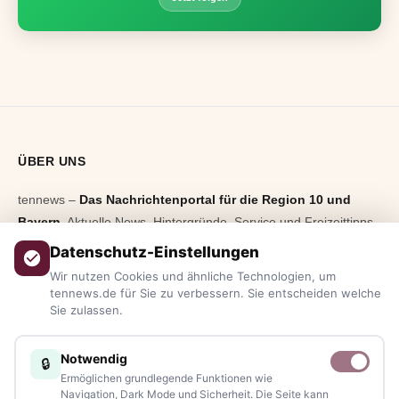
ÜBER UNS
tennews –
Das Nachrichtenportal für die Region 10 und
Bayern.
Aktuelle News, Hintergründe, Service und Freizeittipps
aus allen Regionen, Städten und Landkreisen.
Von Politik bis
Datenschutz-Einstellungen
Blaulicht, von Kultur bis Sport, von Alltagstipps bis
Wir nutzen Cookies und ähnliche Technologien, um
Veranstaltungen
– immer aktuell, immer aus Ihrer Nähe.
tennews.de für Sie zu verbessern. Sie entscheiden welche
Sie zulassen.
Sie haben ein Thema, spannende Fotos oder Videos, oder
kennen eine Geschichte, die erzählt werden sollte?
Notwendig
🔒
Schreiben Sie uns – gemeinsam mit unseren Leserinnen und
Ermöglichen grundlegende Funktionen wie
Lesern bleiben wir am Puls der Zeit.
Navigation, Dark Mode und Sicherheit. Die Seite kann