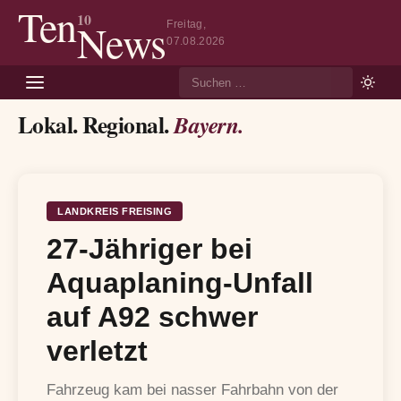
Ten
10
News
Freitag,
07.08.2026
Suche
Lokal. Regional.
Bayern.
LANDKREIS FREISING
27-Jähriger bei
Aquaplaning-Unfall
auf A92 schwer
verletzt
Fahrzeug kam bei nasser Fahrbahn von der