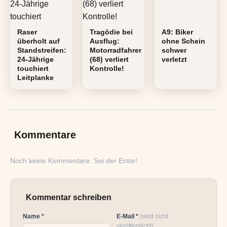
Raser
Tragödie bei
A9: Biker
überholt auf
Ausflug:
ohne Schein
Standstreifen:
Motorradfahrer
schwer
24-Jährige
(68) verliert
verletzt
touchiert
Kontrolle!
Leitplanke
Kommentare
Noch keine Kommentare. Sei der Erste!
Kommentar schreiben
Name *
E-Mail *
(wird nicht
veröffentlicht)