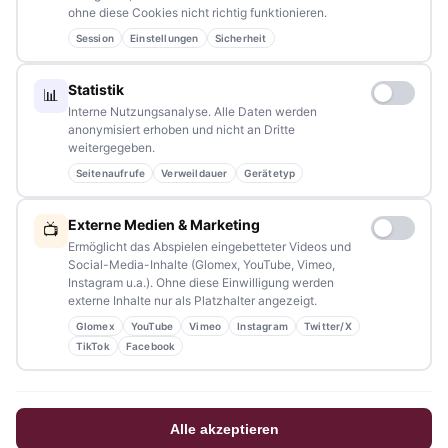
ohne diese Cookies nicht richtig funktionieren.
Partnerschaften:
info@tennews.de
Session
Einstellungen
Sicherheit
Redaktion:
redaktion@tennews.de
Statistik
📊
Interne Nutzungsanalyse. Alle Daten werden
anonymisiert erhoben und nicht an Dritte
weitergegeben.
Seitenaufrufe
Verweildauer
Gerätetyp
NAVIGATION
Externe Medien & Marketing
📺
Home
Ermöglicht das Abspielen eingebetteter Videos und
Social-Media-Inhalte (Glomex, YouTube, Vimeo,
Events
Instagram u.a.). Ohne diese Einwilligung werden
externe Inhalte nur als Platzhalter angezeigt.
Kontakt
Glomex
YouTube
Vimeo
Instagram
Twitter/X
Stellenanzeigen
TikTok
Facebook
Werbung / Mediadaten
Impressum
Alle akzeptieren