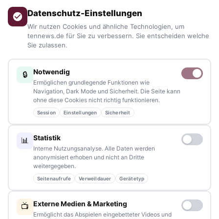
aus allen Regionen, Städten und Landkreisen.
Von Politik bis
Datenschutz-Einstellungen
Blaulicht, von Kultur bis Sport, von Alltagstipps bis
Wir nutzen Cookies und ähnliche Technologien, um
Veranstaltungen
– immer aktuell, immer aus Ihrer Nähe.
tennews.de für Sie zu verbessern. Sie entscheiden welche
Sie zulassen.
Sie haben ein Thema, spannende Fotos oder Videos, oder
kennen eine Geschichte, die erzählt werden sollte?
Notwendig
🔒
Schreiben Sie uns – gemeinsam mit unseren Leserinnen und
Ermöglichen grundlegende Funktionen wie
Lesern bleiben wir am Puls der Zeit.
Navigation, Dark Mode und Sicherheit. Die Seite kann
ohne diese Cookies nicht richtig funktionieren.
Partnerschaften:
info@tennews.de
Session
Einstellungen
Sicherheit
Redaktion:
redaktion@tennews.de
Statistik
📊
Interne Nutzungsanalyse. Alle Daten werden
anonymisiert erhoben und nicht an Dritte
weitergegeben.
Seitenaufrufe
Verweildauer
Gerätetyp
NAVIGATION
Externe Medien & Marketing
📺
Home
Ermöglicht das Abspielen eingebetteter Videos und