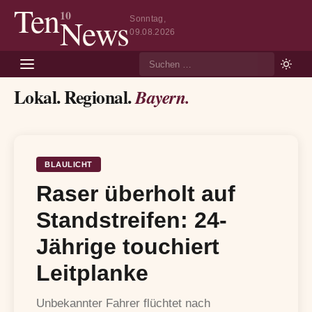
Ten
10
News
Sonntag,
09.08.2026
Suche
Lokal. Regional.
Bayern.
BLAULICHT
Raser überholt auf
Standstreifen: 24-
Jährige touchiert
Leitplanke
Unbekannter Fahrer flüchtet nach