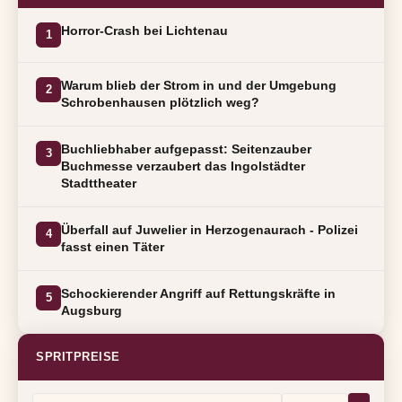
Horror-Crash bei Lichtenau
1
Warum blieb der Strom in und der Umgebung
2
Schrobenhausen plötzlich weg?
Buchliebhaber aufgepasst: Seitenzauber
3
Buchmesse verzaubert das Ingolstädter
Stadttheater
Überfall auf Juwelier in Herzogenaurach - Polizei
4
fasst einen Täter
Schockierender Angriff auf Rettungskräfte in
5
Augsburg
SPRITPREISE