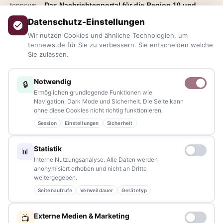
tennews –
Das Nachrichtenportal für die Region 10 und
Bayern.
Aktuelle News, Hintergründe, Service und Freizeittipps
Datenschutz-Einstellungen
aus allen Regionen, Städten und Landkreisen.
Von Politik bis
Wir nutzen Cookies und ähnliche Technologien, um
Blaulicht, von Kultur bis Sport, von Alltagstipps bis
tennews.de für Sie zu verbessern. Sie entscheiden welche
Sie zulassen.
Veranstaltungen
– immer aktuell, immer aus Ihrer Nähe.
Sie haben ein Thema, spannende Fotos oder Videos, oder
Notwendig
🔒
kennen eine Geschichte, die erzählt werden sollte?
Ermöglichen grundlegende Funktionen wie
Schreiben Sie uns – gemeinsam mit unseren Leserinnen und
Navigation, Dark Mode und Sicherheit. Die Seite kann
ohne diese Cookies nicht richtig funktionieren.
Lesern bleiben wir am Puls der Zeit.
Session
Einstellungen
Sicherheit
Partnerschaften:
info@tennews.de
Statistik
📊
Redaktion:
redaktion@tennews.de
Interne Nutzungsanalyse. Alle Daten werden
anonymisiert erhoben und nicht an Dritte
weitergegeben.
Seitenaufrufe
Verweildauer
Gerätetyp
NAVIGATION
Externe Medien & Marketing
📺