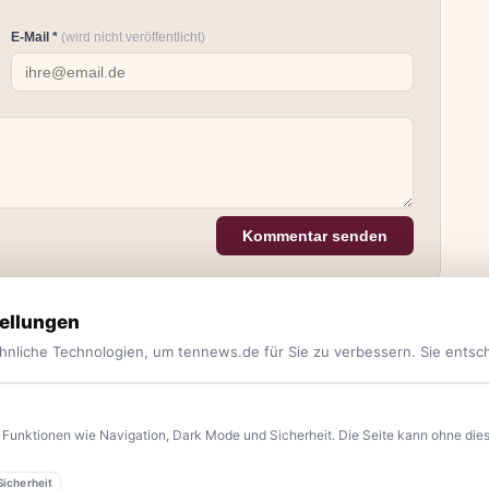
E-Mail *
(wird nicht veröffentlicht)
Kommentar senden
ellungen
hnliche Technologien, um tennews.de für Sie zu verbessern. Sie entsc
Funktionen wie Navigation, Dark Mode und Sicherheit. Die Seite kann ohne diese
Sicherheit
yern.
Aktuelle News, Hintergründe, Service und Freizeittipps