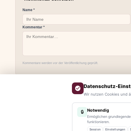
Name *
Kommentar *
Kommentare werden vor der Veröffentlichung geprüft.
Datenschutz-Einst
Wir nutzen Cookies und ä
Notwendig
🔒
Ermöglichen grundlegende 
ÜBER UNS
funktionieren.
Session
Einstellungen
tennews –
Das Nachrichtenportal für die Region 10 und Ba