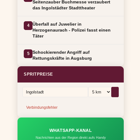
Seitenzauber Buchmesse verzaubert
das Ingolstädter Stadttheater
Überfall auf Juwelier in
4
Herzogenaurach - Polizei fasst einen
Täter
Schockierender Angriff auf
5
Rettungskräfte in Augsburg
SPRITPREISE
Verbindungsfehler
WHATSAPP-KANAL
Nachrichten aus der Region direkt aufs Handy