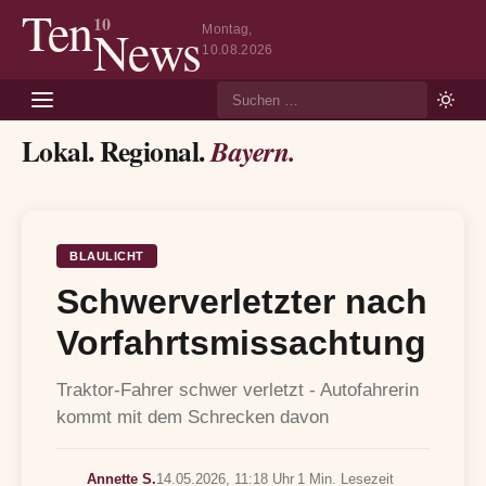
Ten
10
News
Montag,
10.08.2026
Suche
Lokal. Regional.
Bayern.
BLAULICHT
Schwerverletzter nach
Vorfahrtsmissachtung
Traktor-Fahrer schwer verletzt - Autofahrerin
kommt mit dem Schrecken davon
Annette S.
14.05.2026, 11:18 Uhr
1 Min. Lesezeit