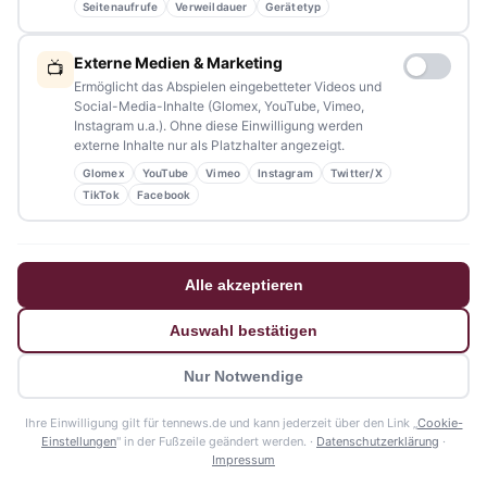
Seitenaufrufe
Verweildauer
Gerätetyp
NAVIGATION
Externe Medien & Marketing
📺
Home
Ermöglicht das Abspielen eingebetteter Videos und
Social-Media-Inhalte (Glomex, YouTube, Vimeo,
Events
Instagram u.a.). Ohne diese Einwilligung werden
externe Inhalte nur als Platzhalter angezeigt.
Kontakt
Glomex
YouTube
Vimeo
Instagram
Twitter/X
Stellenanzeigen
TikTok
Facebook
Werbung / Mediadaten
Impressum
Alle akzeptieren
Datenschutzerklärung
Auswahl bestätigen
Barrierefreiheitserklärung
Nur Notwendige
© 2026 tennews - Ein Projekt von AMM-Medien Inh. Amanda Minderle
Ihre Einwilligung gilt für tennews.de und kann jederzeit über den Link „
Cookie-
Datenschutz
Impressum
Mediadaten
🍪 Cookie-Einstellungen
Einstellungen
" in der Fußzeile geändert werden. ·
Datenschutzerklärung
·
Impressum
?>