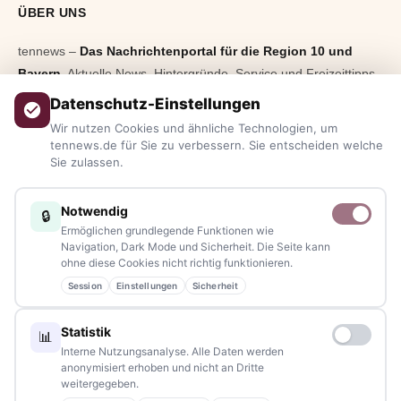
ÜBER UNS
tennews –
Das Nachrichtenportal für die Region 10 und
Bayern.
Aktuelle News, Hintergründe, Service und Freizeittipps
aus allen Regionen, Städten und Landkreisen.
Von Politik bis
Datenschutz-Einstellungen
Blaulicht, von Kultur bis Sport, von Alltagstipps bis
Wir nutzen Cookies und ähnliche Technologien, um
Veranstaltungen
– immer aktuell, immer aus Ihrer Nähe.
tennews.de für Sie zu verbessern. Sie entscheiden welche
Sie zulassen.
Sie haben ein Thema, spannende Fotos oder Videos, oder
kennen eine Geschichte, die erzählt werden sollte?
Notwendig
🔒
Schreiben Sie uns – gemeinsam mit unseren Leserinnen und
Ermöglichen grundlegende Funktionen wie
Lesern bleiben wir am Puls der Zeit.
Navigation, Dark Mode und Sicherheit. Die Seite kann
ohne diese Cookies nicht richtig funktionieren.
Partnerschaften:
info@tennews.de
Session
Einstellungen
Sicherheit
Redaktion:
redaktion@tennews.de
Statistik
📊
Interne Nutzungsanalyse. Alle Daten werden
anonymisiert erhoben und nicht an Dritte
weitergegeben.