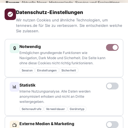
Bayern.
Aktuelle News, Hintergründe, Service und Freizeittipps
aus allen Regionen, Städten und Landkreisen.
Von Politik bis
Datenschutz-Einstellungen
Blaulicht, von Kultur bis Sport, von Alltagstipps bis
Wir nutzen Cookies und ähnliche Technologien, um
Veranstaltungen
– immer aktuell, immer aus Ihrer Nähe.
tennews.de für Sie zu verbessern. Sie entscheiden welche
Sie zulassen.
Sie haben ein Thema, spannende Fotos oder Videos, oder
kennen eine Geschichte, die erzählt werden sollte?
Notwendig
🔒
Schreiben Sie uns – gemeinsam mit unseren Leserinnen und
Ermöglichen grundlegende Funktionen wie
Lesern bleiben wir am Puls der Zeit.
Navigation, Dark Mode und Sicherheit. Die Seite kann
ohne diese Cookies nicht richtig funktionieren.
Partnerschaften:
info@tennews.de
Session
Einstellungen
Sicherheit
Redaktion:
redaktion@tennews.de
Statistik
📊
Interne Nutzungsanalyse. Alle Daten werden
anonymisiert erhoben und nicht an Dritte
weitergegeben.
Seitenaufrufe
Verweildauer
Gerätetyp
NAVIGATION
Externe Medien & Marketing
📺
Home