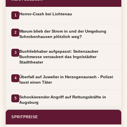
Horror-Crash bei Lichtenau
1
Warum blieb der Strom in und der Umgebung
2
Schrobenhausen plötzlich weg?
Buchliebhaber aufgepasst: Seitenzauber
3
Buchmesse verzaubert das Ingolstädter
Stadttheater
Überfall auf Juwelier in Herzogenaurach - Polizei
4
fasst einen Täter
Schockierender Angriff auf Rettungskräfte in
5
Augsburg
SPRITPREISE