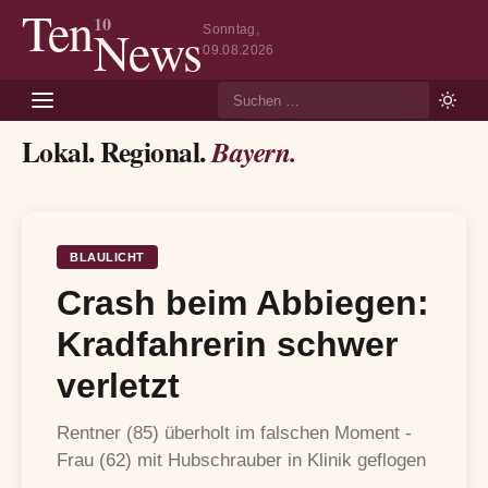
Ten
10
News
Sonntag,
09.08.2026
Suche
Lokal. Regional.
Bayern.
BLAULICHT
Crash beim Abbiegen:
Kradfahrerin schwer
verletzt
Rentner (85) überholt im falschen Moment -
Frau (62) mit Hubschrauber in Klinik geflogen