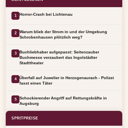
Horror-Crash bei Lichtenau
1
Warum blieb der Strom in und der Umgebung
2
Schrobenhausen plötzlich weg?
Buchliebhaber aufgepasst: Seitenzauber
3
Buchmesse verzaubert das Ingolstädter
Stadttheater
Überfall auf Juwelier in Herzogenaurach - Polizei
4
fasst einen Täter
Schockierender Angriff auf Rettungskräfte in
5
Augsburg
SPRITPREISE