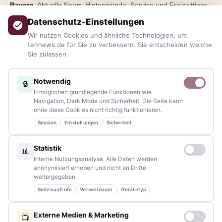
Bayern.
Aktuelle News, Hintergründe, Service und Freizeittipps
aus allen Regionen, Städten und Landkreisen.
Von Politik bis
Datenschutz-Einstellungen
Blaulicht, von Kultur bis Sport, von Alltagstipps bis
Wir nutzen Cookies und ähnliche Technologien, um
Veranstaltungen
– immer aktuell, immer aus Ihrer Nähe.
tennews.de für Sie zu verbessern. Sie entscheiden welche
Sie zulassen.
Sie haben ein Thema, spannende Fotos oder Videos, oder
kennen eine Geschichte, die erzählt werden sollte?
Notwendig
🔒
Schreiben Sie uns – gemeinsam mit unseren Leserinnen und
Ermöglichen grundlegende Funktionen wie
Lesern bleiben wir am Puls der Zeit.
Navigation, Dark Mode und Sicherheit. Die Seite kann
ohne diese Cookies nicht richtig funktionieren.
Partnerschaften:
info@tennews.de
Session
Einstellungen
Sicherheit
Redaktion:
redaktion@tennews.de
Statistik
📊
Interne Nutzungsanalyse. Alle Daten werden
anonymisiert erhoben und nicht an Dritte
weitergegeben.
Seitenaufrufe
Verweildauer
Gerätetyp
NAVIGATION
Externe Medien & Marketing
📺
Home