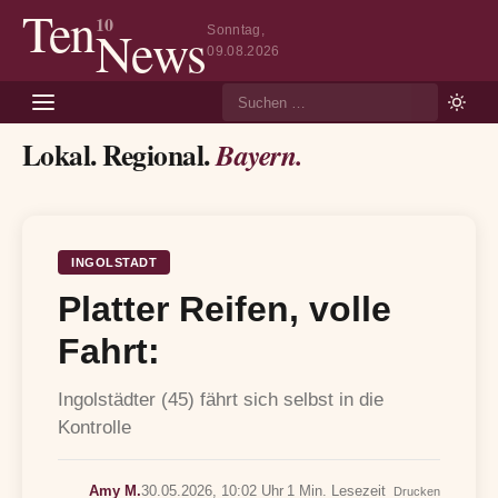
Ten
10
News
Sonntag,
09.08.2026
Suche
Lokal. Regional.
Bayern.
INGOLSTADT
Platter Reifen, volle
Fahrt:
Ingolstädter (45) fährt sich selbst in die
Kontrolle
Amy M.
30.05.2026, 10:02 Uhr
1 Min. Lesezeit
Drucken