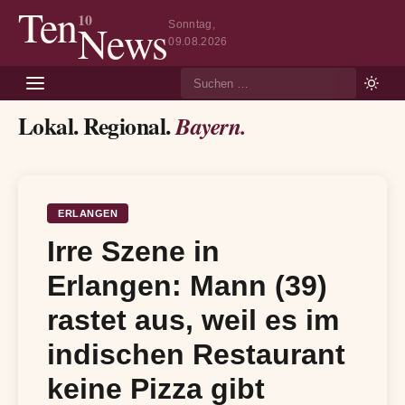
Ten
10
News
Sonntag,
09.08.2026
Suche
Lokal. Regional.
Bayern.
ERLANGEN
Irre Szene in
Erlangen: Mann (39)
rastet aus, weil es im
indischen Restaurant
keine Pizza gibt