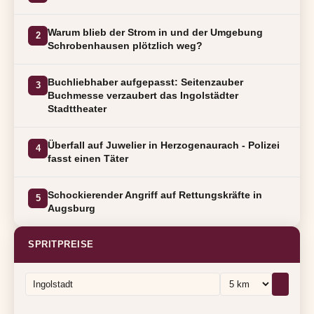
Warum blieb der Strom in und der Umgebung
2
Schrobenhausen plötzlich weg?
Buchliebhaber aufgepasst: Seitenzauber
3
Buchmesse verzaubert das Ingolstädter
Stadttheater
Überfall auf Juwelier in Herzogenaurach - Polizei
4
fasst einen Täter
Schockierender Angriff auf Rettungskräfte in
5
Augsburg
SPRITPREISE