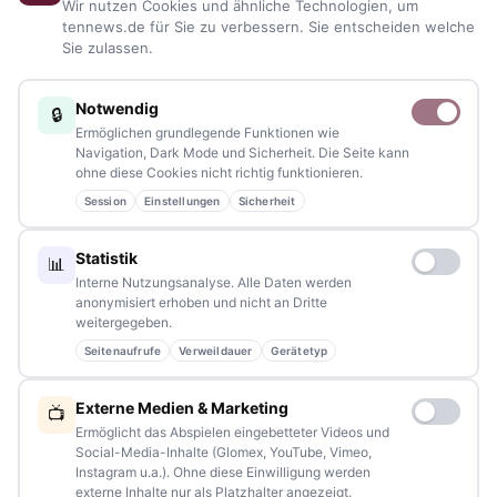
Wir nutzen Cookies und ähnliche Technologien, um
Veranstaltungen
– immer aktuell, immer aus Ihrer Nähe.
tennews.de für Sie zu verbessern. Sie entscheiden welche
Sie zulassen.
Sie haben ein Thema, spannende Fotos oder Videos, oder
kennen eine Geschichte, die erzählt werden sollte?
Notwendig
🔒
Schreiben Sie uns – gemeinsam mit unseren Leserinnen und
Ermöglichen grundlegende Funktionen wie
Lesern bleiben wir am Puls der Zeit.
Navigation, Dark Mode und Sicherheit. Die Seite kann
ohne diese Cookies nicht richtig funktionieren.
Partnerschaften:
info@tennews.de
Session
Einstellungen
Sicherheit
Redaktion:
redaktion@tennews.de
Statistik
📊
Interne Nutzungsanalyse. Alle Daten werden
anonymisiert erhoben und nicht an Dritte
weitergegeben.
Seitenaufrufe
Verweildauer
Gerätetyp
NAVIGATION
Externe Medien & Marketing
📺
Home
Ermöglicht das Abspielen eingebetteter Videos und
Social-Media-Inhalte (Glomex, YouTube, Vimeo,
Events
Instagram u.a.). Ohne diese Einwilligung werden
externe Inhalte nur als Platzhalter angezeigt.
Kontakt