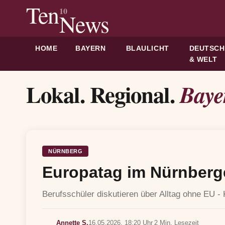
Ten
10
News
HOME
BAYERN
BLAULICHT
DEUTSC
& WELT
Lokal. Regional.
Baye
NÜRNBERG
Europatag im Nürnberg
Berufsschüler diskutieren über Alltag ohne EU -
Annette S.
16.05.2026, 18:20 Uhr
2 Min. Lesezeit