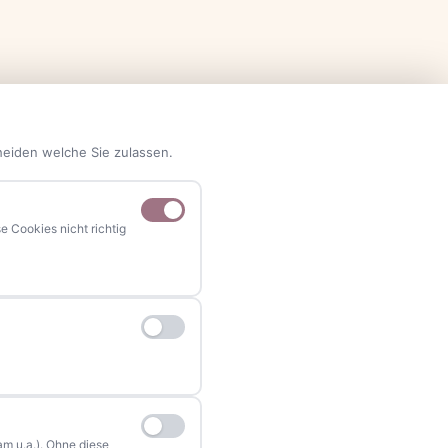
heiden welche Sie zulassen.
 Cookies nicht richtig
NAVIGATION
Home
Events
Kontakt
Stellenanzeigen
Werbung / Mediadaten
m u.a.). Ohne diese