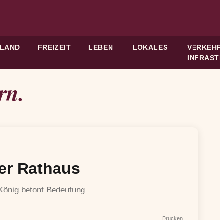
HLAND
FREIZEIT
LEBEN
LOKALES
VERKEHR
INFRAS
rn.
er Rathaus
 König betont Bedeutung
Drucken