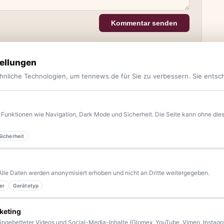
Kommentar senden
ellungen
hnliche Technologien, um tennews.de für Sie zu verbessern. Sie entsc
Funktionen wie Navigation, Dark Mode und Sicherheit. Die Seite kann ohne diese
Sicherheit
yern.
Aktuelle News, Hintergründe, Service und Freizeittipps
 Blaulicht, von Kultur bis Sport, von Alltagstipps bis
Alle Daten werden anonymisiert erhoben und nicht an Dritte weitergegeben.
kennen eine Geschichte, die erzählt werden sollte?
er
Gerätetyp
sern bleiben wir am Puls der Zeit.
keting
ingebetteter Videos und Social-Media-Inhalte (Glomex, YouTube, Vimeo, Instagra