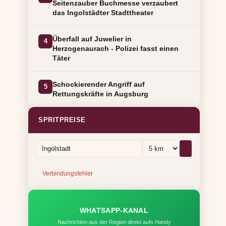
Seitenzauber Buchmesse verzaubert
das Ingolstädter Stadttheater
Überfall auf Juwelier in
4
Herzogenaurach - Polizei fasst einen
Täter
Schockierender Angriff auf
5
Rettungskräfte in Augsburg
SPRITPREISE
Verbindungsfehler
WHATSAPP-KANAL
Nachrichten aus der Region direkt aufs Handy