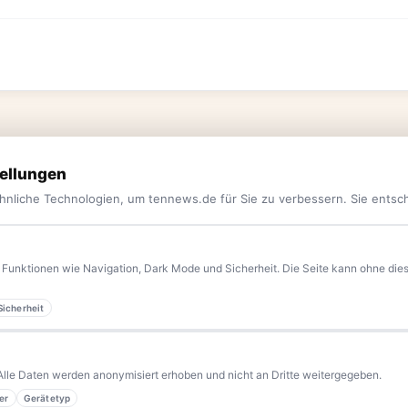
ellungen
hnliche Technologien, um tennews.de für Sie zu verbessern. Sie entsc
Funktionen wie Navigation, Dark Mode und Sicherheit. Die Seite kann ohne diese
Sicherheit
yern.
Aktuelle News, Hintergründe, Service und Freizeittipps
 Blaulicht, von Kultur bis Sport, von Alltagstipps bis
Alle Daten werden anonymisiert erhoben und nicht an Dritte weitergegeben.
er
Gerätetyp