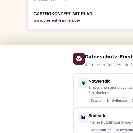
GASTROKONZEPT MIT PLAN
www.bierfest-franken.de/
Datenschutz-Einst
Wir nutzen Cookies und ä
Notwendig
🔒
Ermöglichen grundlegende 
funktionieren.
ÜBER UNS
Session
Einstellungen
tennews –
Das Nachrichtenportal für die Region 10 und Ba
Statistik
📊
aus allen Regionen, Städten und Landkreisen.
Von Politik bis
Interne Nutzungsanalyse. 
Veranstaltungen
– immer aktuell, immer aus Ihrer Nähe.
Seitenaufrufe
Verweildau