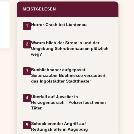
MEISTGELESEN
Horror-Crash bei Lichtenau
1
Warum blieb der Strom in und der
2
Umgebung Schrobenhausen plötzlich
weg?
Buchliebhaber aufgepasst:
3
Seitenzauber Buchmesse verzaubert
das Ingolstädter Stadttheater
Überfall auf Juwelier in
4
Herzogenaurach - Polizei fasst einen
Täter
Schockierender Angriff auf
5
Rettungskräfte in Augsburg