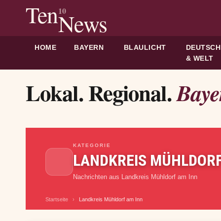
Ten
10
News
HOME
BAYERN
BLAULICHT
DEUTSC
& WELT
Lokal. Regional.
Baye
KATEGORIE
LANDKREIS MÜHLDORF
Nachrichten aus Landkreis Mühldorf am Inn
Startseite
›
Landkreis Mühldorf am Inn