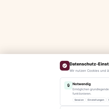
Datenschutz-Einst
Wir nutzen Cookies und ä
Notwendig
🔒
Ermöglichen grundlegende 
funktionieren.
ÜBER UNS
Session
Einstellungen
tennews –
Das Nachrichtenportal für die Region 10 und Ba