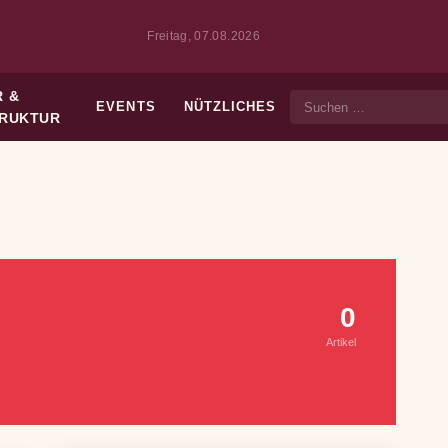
Freitag, 07.08.2026
 &
EVENTS
NÜTZLICHES
Suche
TRUKTUR
0
Artikel