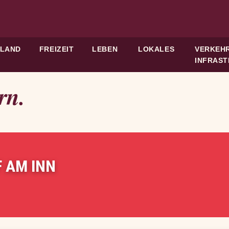
HLAND
FREIZEIT
LEBEN
LOKALES
VERKEHR
INFRAS
rn.
 AM INN