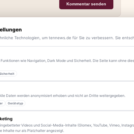
Kommentar senden
ellungen
hnliche Technologien, um tennews.de für Sie zu verbessern. Sie entsc
Funktionen wie Navigation, Dark Mode und Sicherheit. Die Seite kann ohne diese
yern.
Aktuelle News, Hintergründe, Service und Freizeittipps
Sicherheit
 Blaulicht, von Kultur bis Sport, von Alltagstipps bis
Alle Daten werden anonymisiert erhoben und nicht an Dritte weitergegeben.
kennen eine Geschichte, die erzählt werden sollte?
er
Gerätetyp
sern bleiben wir am Puls der Zeit.
keting
ingebetteter Videos und Social-Media-Inhalte (Glomex, YouTube, Vimeo, Instagra
 Inhalte nur als Platzhalter angezeigt.