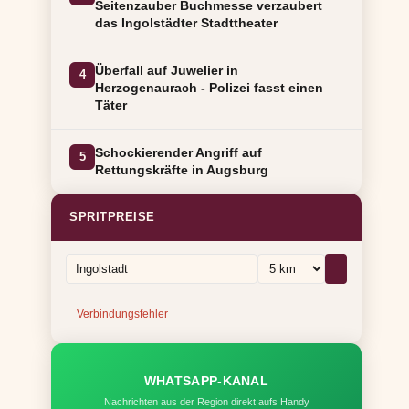
Seitenzauber Buchmesse verzaubert
das Ingolstädter Stadttheater
Überfall auf Juwelier in
4
Herzogenaurach - Polizei fasst einen
Täter
Schockierender Angriff auf
5
Rettungskräfte in Augsburg
SPRITPREISE
Verbindungsfehler
WHATSAPP-KANAL
Nachrichten aus der Region direkt aufs Handy