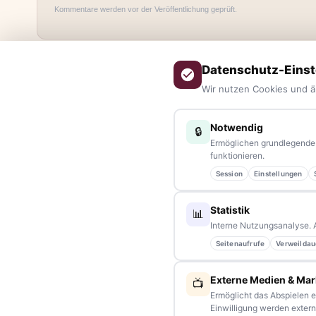
Kommentare werden vor der Veröffentlichung geprüft.
Datenschutz-Einst
Wir nutzen Cookies und ä
Notwendig
🔒
ÜBER UNS
Ermöglichen grundlegende 
funktionieren.
tennews –
Das Nachrichtenportal für die Region 10 und Ba
Session
Einstellungen
aus allen Regionen, Städten und Landkreisen.
Von Politik bis
Veranstaltungen
– immer aktuell, immer aus Ihrer Nähe.
Statistik
📊
Interne Nutzungsanalyse. 
Sie haben ein Thema, spannende Fotos oder Videos, oder 
Seitenaufrufe
Verweildau
Schreiben Sie uns – gemeinsam mit unseren Leserinnen und Le
Externe Medien & Mar
📺
Partnerschaften:
info@tennews.de
Ermöglicht das Abspielen e
Einwilligung werden externe
Redaktion:
redaktion@tennews.de