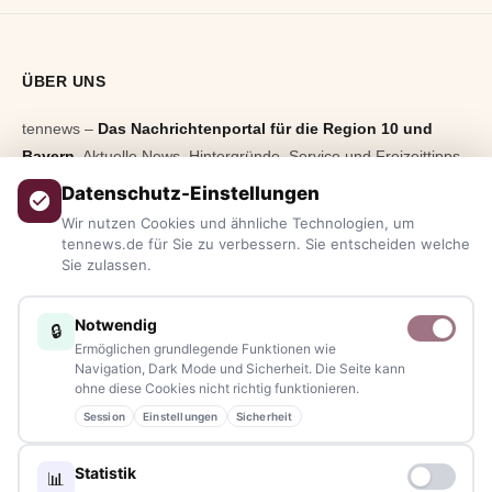
ÜBER UNS
tennews –
Das Nachrichtenportal für die Region 10 und
Bayern.
Aktuelle News, Hintergründe, Service und Freizeittipps
aus allen Regionen, Städten und Landkreisen.
Von Politik bis
Datenschutz-Einstellungen
Blaulicht, von Kultur bis Sport, von Alltagstipps bis
Wir nutzen Cookies und ähnliche Technologien, um
Veranstaltungen
– immer aktuell, immer aus Ihrer Nähe.
tennews.de für Sie zu verbessern. Sie entscheiden welche
Sie zulassen.
Sie haben ein Thema, spannende Fotos oder Videos, oder
kennen eine Geschichte, die erzählt werden sollte?
Notwendig
🔒
Schreiben Sie uns – gemeinsam mit unseren Leserinnen und
Ermöglichen grundlegende Funktionen wie
Lesern bleiben wir am Puls der Zeit.
Navigation, Dark Mode und Sicherheit. Die Seite kann
ohne diese Cookies nicht richtig funktionieren.
Partnerschaften:
info@tennews.de
Session
Einstellungen
Sicherheit
Redaktion:
redaktion@tennews.de
Statistik
📊