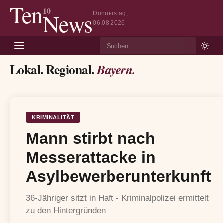
Ten
10
News
Donnerstag,
06.08.2026
Suche
Lokal. Regional.
Bayern.
KRIMINALITÄT
Mann stirbt nach
Messerattacke in
Asylbewerberunterkunft
36-Jähriger sitzt in Haft - Kriminalpolizei ermittelt
zu den Hintergründen