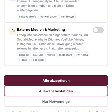
Interne Nutzungsanalyse. Alle Daten werden
anonymisiert erhoben und nicht an Dritte
weitergegeben.
Seitenaufrufe
Verweildauer
Gerätetyp
NAVIGATION
Externe Medien & Marketing
📺
Home
Ermöglicht das Abspielen eingebetteter Videos und
Social-Media-Inhalte (Glomex, YouTube, Vimeo,
Events
Instagram u.a.). Ohne diese Einwilligung werden
externe Inhalte nur als Platzhalter angezeigt.
Kontakt
Glomex
YouTube
Vimeo
Instagram
Twitter/X
Stellenanzeigen
TikTok
Facebook
Werbung / Mediadaten
Impressum
Alle akzeptieren
Datenschutzerklärung
Auswahl bestätigen
Barrierefreiheitserklärung
Nur Notwendige
© 2026 tennews - Ein Projekt von AMM-Medien Inh. Amanda Minderle