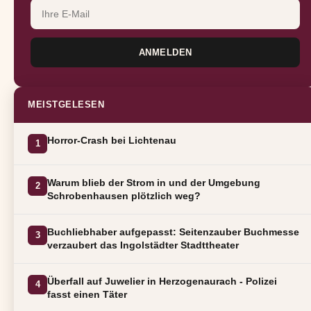
ANMELDEN
MEISTGELESEN
Horror-Crash bei Lichtenau
1
Warum blieb der Strom in und der Umgebung
2
Schrobenhausen plötzlich weg?
Buchliebhaber aufgepasst: Seitenzauber Buchmesse
3
verzaubert das Ingolstädter Stadttheater
Überfall auf Juwelier in Herzogenaurach - Polizei
4
fasst einen Täter