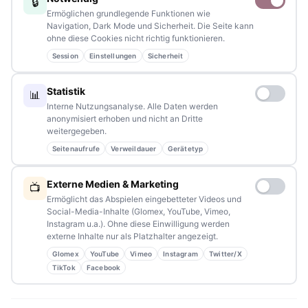
🔒
Schreiben Sie uns – gemeinsam mit unseren Leserinnen und
Ermöglichen grundlegende Funktionen wie
Lesern bleiben wir am Puls der Zeit.
Navigation, Dark Mode und Sicherheit. Die Seite kann
ohne diese Cookies nicht richtig funktionieren.
Partnerschaften:
info@tennews.de
Session
Einstellungen
Sicherheit
Redaktion:
redaktion@tennews.de
Statistik
📊
Interne Nutzungsanalyse. Alle Daten werden
anonymisiert erhoben und nicht an Dritte
weitergegeben.
Seitenaufrufe
Verweildauer
Gerätetyp
NAVIGATION
Externe Medien & Marketing
📺
Home
Ermöglicht das Abspielen eingebetteter Videos und
Social-Media-Inhalte (Glomex, YouTube, Vimeo,
Events
Instagram u.a.). Ohne diese Einwilligung werden
externe Inhalte nur als Platzhalter angezeigt.
Kontakt
Glomex
YouTube
Vimeo
Instagram
Twitter/X
Stellenanzeigen
TikTok
Facebook
Werbung / Mediadaten