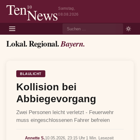
Ten
10
News
Samstag,
08.08.2026
Suche
Lokal. Regional.
Bayern.
BLAULICHT
Kollision bei
Abbiegevorgang
Zwei Personen leicht verletzt - Feuerwehr
muss eingeschlossenen Fahrer befreien
Annette S.
10.05.2026, 23:15 Uhr
1 Min. Lesezeit