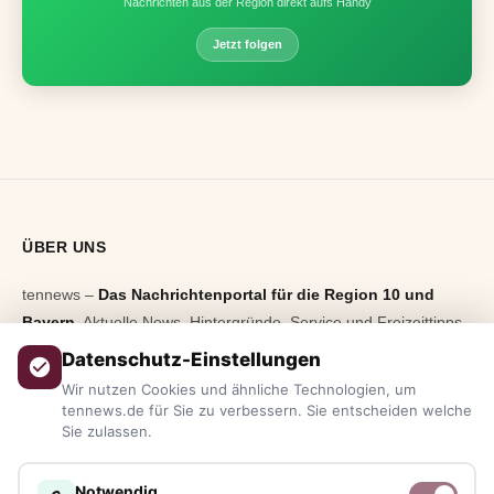
Nachrichten aus der Region direkt aufs Handy
Jetzt folgen
ÜBER UNS
tennews –
Das Nachrichtenportal für die Region 10 und
Bayern.
Aktuelle News, Hintergründe, Service und Freizeittipps
aus allen Regionen, Städten und Landkreisen.
Von Politik bis
Datenschutz-Einstellungen
Blaulicht, von Kultur bis Sport, von Alltagstipps bis
Wir nutzen Cookies und ähnliche Technologien, um
Veranstaltungen
– immer aktuell, immer aus Ihrer Nähe.
tennews.de für Sie zu verbessern. Sie entscheiden welche
Sie zulassen.
Sie haben ein Thema, spannende Fotos oder Videos, oder
kennen eine Geschichte, die erzählt werden sollte?
Notwendig