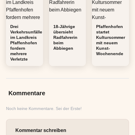
Drei
18-Jährige
Pfaffenhofen
Verkehrsunfälle
übersieht
startet
im Landkreis
Radfahrerin
Kultursommer
Pfaffenhofen
beim
mit neuem
fordern
Abbiegen
Kunst-
mehrere
Wochenende
Verletzte
Kommentare
Noch keine Kommentare. Sei der Erste!
Kommentar schreiben