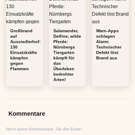
Großbrand
Salamander,
Warn-Apps
auf
Delfine, wilde
schlagen
Aussiedlerhof:
Pferde:
Alarm:
130
Nürnbergs
Technischer
Einsatzkräfte
Tiergarten
Defekt löst
kämpfen
kämpft für
Brand aus
gegen
das
Flammen
Überleben
bedrohter
Arten!
Kommentare
Noch keine Kommentare. Sei der Erste!