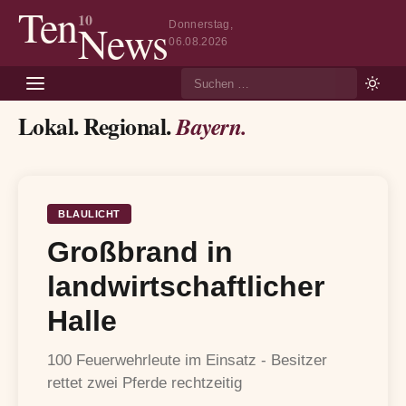
Ten
10
News
Donnerstag,
06.08.2026
Suche
Lokal. Regional.
Bayern.
BLAULICHT
Großbrand in
landwirtschaftlicher
Halle
100 Feuerwehrleute im Einsatz - Besitzer
rettet zwei Pferde rechtzeitig