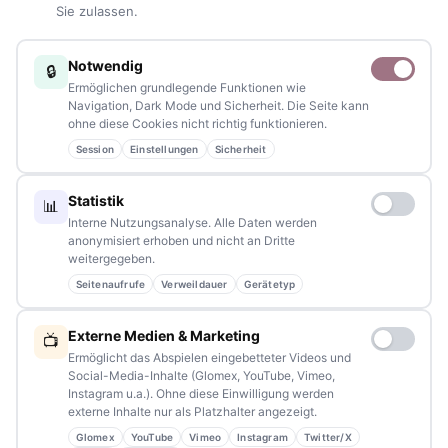
Sie zulassen.
Sie haben ein Thema, spannende Fotos oder Videos, oder
kennen eine Geschichte, die erzählt werden sollte?
Notwendig
🔒
Schreiben Sie uns – gemeinsam mit unseren Leserinnen und
Ermöglichen grundlegende Funktionen wie
Lesern bleiben wir am Puls der Zeit.
Navigation, Dark Mode und Sicherheit. Die Seite kann
ohne diese Cookies nicht richtig funktionieren.
Partnerschaften:
info@tennews.de
Session
Einstellungen
Sicherheit
Redaktion:
redaktion@tennews.de
Statistik
📊
Interne Nutzungsanalyse. Alle Daten werden
anonymisiert erhoben und nicht an Dritte
weitergegeben.
Seitenaufrufe
Verweildauer
Gerätetyp
NAVIGATION
Externe Medien & Marketing
📺
Home
Ermöglicht das Abspielen eingebetteter Videos und
Social-Media-Inhalte (Glomex, YouTube, Vimeo,
Events
Instagram u.a.). Ohne diese Einwilligung werden
externe Inhalte nur als Platzhalter angezeigt.
Kontakt
Glomex
YouTube
Vimeo
Instagram
Twitter/X