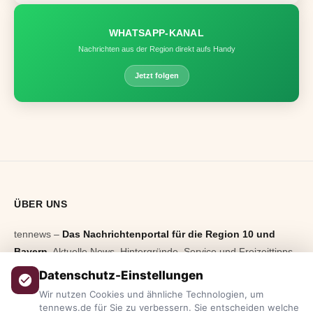
WHATSAPP-KANAL
Nachrichten aus der Region direkt aufs Handy
Jetzt folgen
ÜBER UNS
tennews –
Das Nachrichtenportal für die Region 10 und
Bayern.
Aktuelle News, Hintergründe, Service und Freizeittipps
aus allen Regionen, Städten und Landkreisen.
Von Politik bis
Datenschutz-Einstellungen
Blaulicht, von Kultur bis Sport, von Alltagstipps bis
Wir nutzen Cookies und ähnliche Technologien, um
Veranstaltungen
– immer aktuell, immer aus Ihrer Nähe.
tennews.de für Sie zu verbessern. Sie entscheiden welche