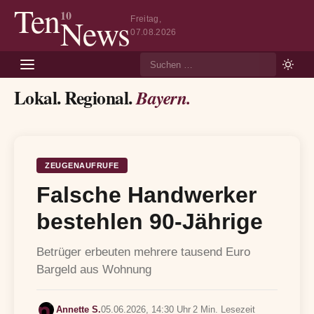
Ten
10
News
Freitag,
07.08.2026
Suche
Lokal. Regional.
Bayern.
ZEUGENAUFRUFE
Falsche Handwerker
bestehlen 90-Jährige
Betrüger erbeuten mehrere tausend Euro
Bargeld aus Wohnung
Annette S.
05.06.2026, 14:30 Uhr
2 Min. Lesezeit