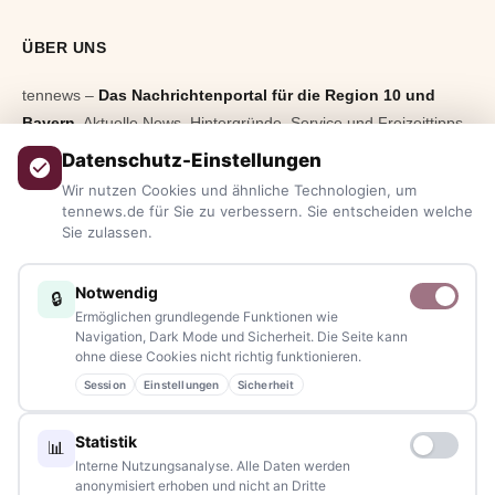
ÜBER UNS
tennews –
Das Nachrichtenportal für die Region 10 und
Bayern.
Aktuelle News, Hintergründe, Service und Freizeittipps
aus allen Regionen, Städten und Landkreisen.
Von Politik bis
Datenschutz-Einstellungen
Blaulicht, von Kultur bis Sport, von Alltagstipps bis
Wir nutzen Cookies und ähnliche Technologien, um
Veranstaltungen
– immer aktuell, immer aus Ihrer Nähe.
tennews.de für Sie zu verbessern. Sie entscheiden welche
Sie zulassen.
Sie haben ein Thema, spannende Fotos oder Videos, oder
kennen eine Geschichte, die erzählt werden sollte?
Notwendig
🔒
Schreiben Sie uns – gemeinsam mit unseren Leserinnen und
Ermöglichen grundlegende Funktionen wie
Lesern bleiben wir am Puls der Zeit.
Navigation, Dark Mode und Sicherheit. Die Seite kann
ohne diese Cookies nicht richtig funktionieren.
Partnerschaften:
info@tennews.de
Session
Einstellungen
Sicherheit
Redaktion:
redaktion@tennews.de
Statistik
📊
Interne Nutzungsanalyse. Alle Daten werden
anonymisiert erhoben und nicht an Dritte