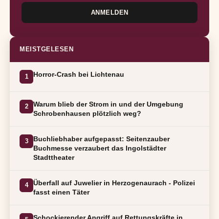
ANMELDEN
MEISTGELESEN
Horror-Crash bei Lichtenau
1
Warum blieb der Strom in und der Umgebung
2
Schrobenhausen plötzlich weg?
Buchliebhaber aufgepasst: Seitenzauber
3
Buchmesse verzaubert das Ingolstädter
Stadttheater
Überfall auf Juwelier in Herzogenaurach - Polizei
4
fasst einen Täter
Schockierender Angriff auf Rettungskräfte in