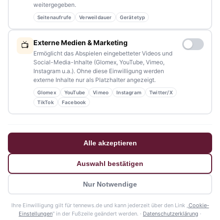
weitergegeben.
Seitenaufrufe
Verweildauer
Gerätetyp
NAVIGATION
Externe Medien & Marketing
📺
Home
Ermöglicht das Abspielen eingebetteter Videos und
Social-Media-Inhalte (Glomex, YouTube, Vimeo,
Events
Instagram u.a.). Ohne diese Einwilligung werden
externe Inhalte nur als Platzhalter angezeigt.
Kontakt
Glomex
YouTube
Vimeo
Instagram
Twitter/X
Stellenanzeigen
TikTok
Facebook
Werbung / Mediadaten
Impressum
Alle akzeptieren
Datenschutzerklärung
Auswahl bestätigen
Barrierefreiheitserklärung
Nur Notwendige
© 2026 tennews - Ein Projekt von AMM-Medien Inh. Amanda Minderle
Ihre Einwilligung gilt für tennews.de und kann jederzeit über den Link „
Cookie-
Datenschutz
Impressum
Mediadaten
🍪 Cookie-Einstellungen
Einstellungen
" in der Fußzeile geändert werden. ·
Datenschutzerklärung
·