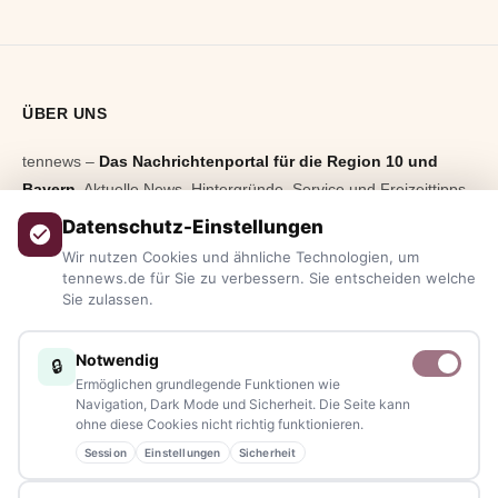
ÜBER UNS
tennews –
Das Nachrichtenportal für die Region 10 und
Bayern.
Aktuelle News, Hintergründe, Service und Freizeittipps
aus allen Regionen, Städten und Landkreisen.
Von Politik bis
Datenschutz-Einstellungen
Blaulicht, von Kultur bis Sport, von Alltagstipps bis
Wir nutzen Cookies und ähnliche Technologien, um
Veranstaltungen
– immer aktuell, immer aus Ihrer Nähe.
tennews.de für Sie zu verbessern. Sie entscheiden welche
Sie zulassen.
Sie haben ein Thema, spannende Fotos oder Videos, oder
kennen eine Geschichte, die erzählt werden sollte?
Notwendig
🔒
Schreiben Sie uns – gemeinsam mit unseren Leserinnen und
Ermöglichen grundlegende Funktionen wie
Lesern bleiben wir am Puls der Zeit.
Navigation, Dark Mode und Sicherheit. Die Seite kann
ohne diese Cookies nicht richtig funktionieren.
Partnerschaften:
info@tennews.de
Session
Einstellungen
Sicherheit
Redaktion:
redaktion@tennews.de