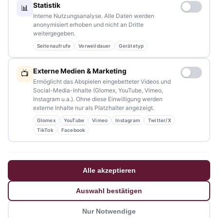
Statistik
📊
Interne Nutzungsanalyse. Alle Daten werden
anonymisiert erhoben und nicht an Dritte
weitergegeben.
Seitenaufrufe
Verweildauer
Gerätetyp
NAVIGATION
Externe Medien & Marketing
📺
Home
Ermöglicht das Abspielen eingebetteter Videos und
Social-Media-Inhalte (Glomex, YouTube, Vimeo,
Events
Instagram u.a.). Ohne diese Einwilligung werden
externe Inhalte nur als Platzhalter angezeigt.
Kontakt
Glomex
YouTube
Vimeo
Instagram
Twitter/X
Stellenanzeigen
TikTok
Facebook
Werbung / Mediadaten
Impressum
Alle akzeptieren
Datenschutzerklärung
Auswahl bestätigen
Barrierefreiheitserklärung
Nur Notwendige